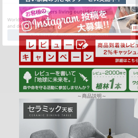
tansu-gen869374
想像していた色で、とても満足です。
組み立てもお願いしたのですが、手早く組み立ててく
いしてよかったです。
ありがとうございました。
>>タンスのゲンが返信しました
～商品説明～
この度はタンスのゲンをご利用頂き誠にありがとう
す。
ご購入いただいた商品の色味や当店のサービスにお
だけ、大変嬉しく思います。
これからもお客様に支持を頂けるよう精進して参り
またのご利用心よりお待ちしております。