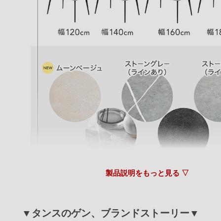
またのご利用、心よりお待ちしております。
tansu-gen831013
お値段以上の見た目と素材で満足です
>>タンスのゲンが返信しました
この度はタンスのゲンをご利用頂き誠にありがとう
す。
ご購入いただきました商品につきまして、お客様に
ただけたようで安心いたしました。
製品説明をもっと見る ▽
また、★5満点レビューを頂き、大変嬉しく思いま
末永くご愛用いただければ幸いです。
レビューのご投稿、ありがとうございました。
▼タンスのゲン、ブランドストーリー▼