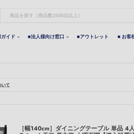
用ガイド
■法人様向け窓口
■アウトレット
■ お客
ついて
［幅140cm］ダイニングテーブル 単品 4