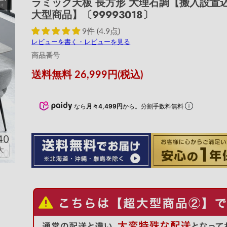
ラミック天板 長方形 大理石調【搬入設置
大型商品】〔99993018〕
9件 (4.9点)
レビューを書く・レビューを見る
商品番号
現在の価格
送料無料 26,999円(税込)
なら
月々4,499円
から。分割手数料無料
大