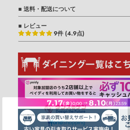
■ 送料・配送について
■ レビュー
9件 (4.9点)
お客様のレビュー
5つ星中4.89つ星
レビュー数 9 件
8
1
0
0
0