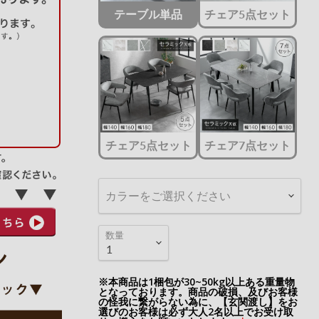
テーブル単品
チェア5点セット
チェア5点セット
チェア7点セット
カラーをご選択ください
数量
※本商品は1梱包が30~50kg以上ある重量物
となっております。商品の破損、及びお客様
の怪我に繋がらない為に、【玄関渡し】をお
選びのお客様は必ず大人2名以上でお受け取