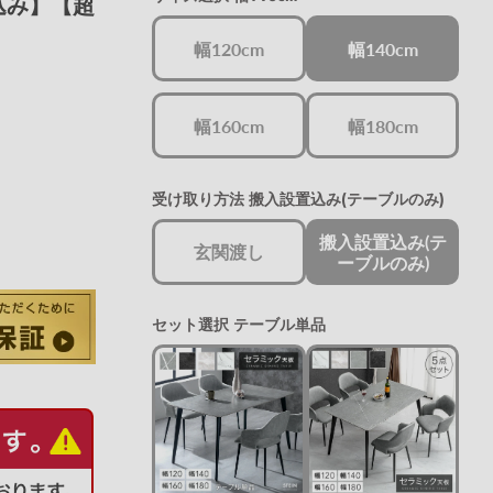
込み】【超
幅120cm
幅140cm
幅160cm
幅180cm
受け取り方法
搬入設置込み(テーブルのみ)
搬入設置込み(テ
玄関渡し
ーブルのみ)
セット選択
テーブル単品