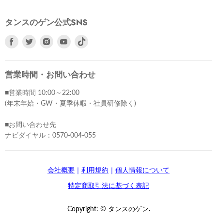
タンスのゲン公式SNS
Facebook
Twitter
Instagram
Youtube
で
で
で
で
見
見
見
見
つ
つ
つ
つ
営業時間・お問い合わせ
け
け
け
け
■営業時間 10:00～22:00
て
て
て
て
(年末年始・GW・夏季休暇・社員研修除く)
く
く
く
く
だ
だ
だ
だ
■お問い合わせ先
さ
さ
さ
さ
ナビダイヤル：0570-004-055
い
い
い
い
会社概要
｜
利用規約
｜
個人情報について
特定商取引法に基づく表記
Copyright: © タンスのゲン.