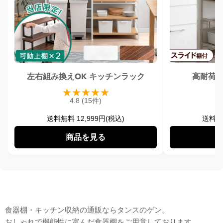
左右組み換えOK キッチンラック
高耐荷設
★
★
★
★
★
4.8 (15件)
送料無料 12,999円(税込)
送料無料
商品を見る
食器棚・キッチン収納
食器棚・キッチン収納の通販ならタンスのゲン。
おしゃれで機能性に富んだ食器棚をご用意しております。