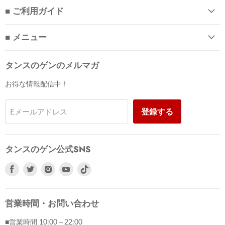
■ ご利用ガイド
■ メニュー
タンスのゲンのメルマガ
お得な情報配信中！
登録する
Eメールアドレス
タンスのゲン公式SNS
Facebook
Twitter
Instagram
Youtube
で
で
で
で
見
見
見
見
つ
つ
つ
つ
営業時間・お問い合わせ
け
け
け
け
■営業時間 10:00～22:00
て
て
て
て