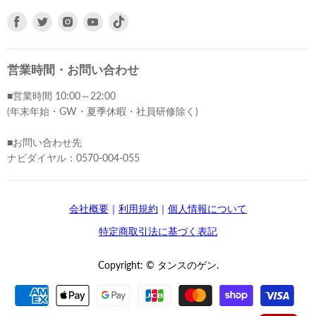
Facebook
Twitter
Instagram
Youtube
で
で
で
で
見
見
見
見
つ
つ
つ
つ
営業時間・お問い合わせ
け
け
け
け
■営業時間 10:00～22:00
て
て
て
て
(年末年始・GW・夏季休暇・社員研修除く)
く
く
く
く
だ
だ
だ
だ
■お問い合わせ先
さ
さ
さ
さ
ナビダイヤル：0570-004-055
い
い
い
い
会社概要
｜
利用規約
｜
個人情報について
特定商取引法に基づく表記
Copyright: © タンスのゲン.