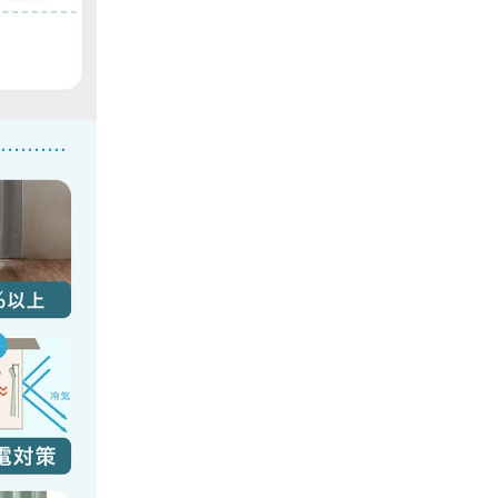
03/21/2026
たです。
がとうご
いただけ
すと幸い
くりに努
、心より