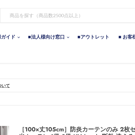
用ガイド
■法人様向け窓口
■アウトレット
■ お客
ついて
［100×丈105cm］防炎カーテンのみ 2枚