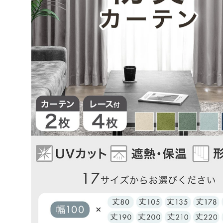
必須だと知り、地元で販売している店舗が無く困って
ろ、ネット検索でこちらを見つけました。日が迫って
お願いで即配達をお願いしましたが、敏速な対応をし
無事開店に間に合いました。
品物もしっかりした生地の物で、満足しております。
致します。本当に助かりました。有難う御座いました
>>タンスのゲンが返信しました
この度は、タンスのゲンをご利用いただき誠にあり
ざいます。
無事に商品をお届けできたようで安心いたしました
また、当店の対応にもご満足いただけたようで大変
思っております。
ご愛用いただけましたら幸いです。
またのご利用、心よりお待ちしております。