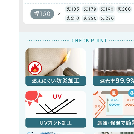
tansu-gen801553
４枚セットでコスパも良くて色も落ち着いてて良かっ
>>タンスのゲンが返信しました
この度は、タンスのゲンをご利用いただき誠にあり
ざいます。
カーテンのお色味やコストパフォーマンスにご満足
たご様子で安心いたしました。
購入いただいた商品がお客様の生活の助けになりま
です。
これからもお客様にご支持いただけるような商品づ
めてまいりますので、またのご利用をスタッフ一同
お待ちしております。