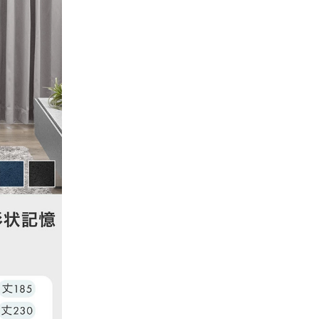
いたとこ
いて無理な
て下さり、
心より感謝
。
がとうご
。
うれしく