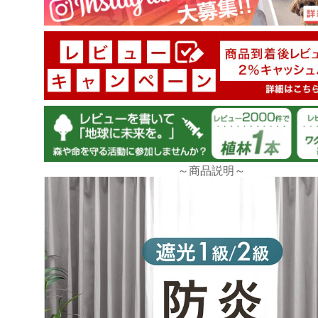
tansu-gen880686
この値段でこのクオリティーは満足です。
だからか在庫がないものもあり、予約では出荷目安が
日付になっています。
しばらくすると在庫有になり、すぐに届くこともあり
～商品説明～
慌てず毎日チェックすることをおすすめします。
自営業の開店に伴い防炎カーテンが必須になり、地元
いる店舗が無く困っていたところ、ネット検索で
自営業の開店に伴い、役場に申請に行った際に、防炎