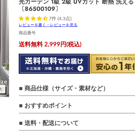
光カーテン 1級 2級 UVカット 断熱 洗える
〔86500109〕
7件 (4.3点)
レビューを書く・レビューを見る
商品番号
現在の価格
送料無料 2,999円(税込)
■ 商品仕様（サイズ・素材など）
大
■ おすすめポイント
■ 送料・配送について