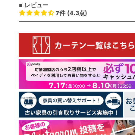
■ レビュー
7件 (4.3点)
お客様のレビュー
5つ星中4.29つ星
レビュー数 7 件
3
3
1
0
0
レビューを書く