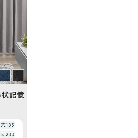
心より感謝
。
がとうご
。
うれしく