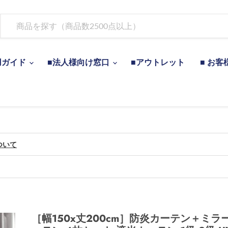
用ガイド
■法人様向け窓口
■アウトレット
■ お客
ついて
［幅150x丈200cm］防炎カーテン＋ミラ