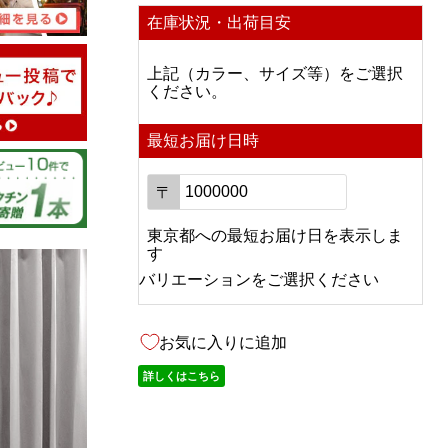
08/05/2026
在庫状況・出荷目安
上記（カラー、サイズ等）をご選択
ください。
だいぶ先の
最短お届け日時
ますので、
〒
東京都
への
最短お届け日を表示しま
す
08/03/2026
バリエーションをご選択ください
で販売して
お気に入りに追加
カーテンが
詳しくはこちら
いたとこ
いて無理な
て下さり、