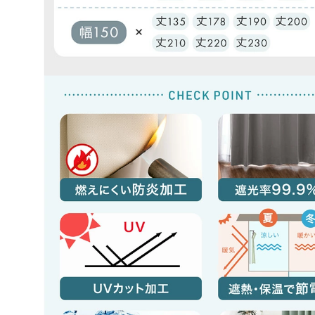
tansu-gen801553
４枚セットでコスパも良くて色も落ち着いてて良かっ
>>タンスのゲンが返信しました
この度は、タンスのゲンをご利用いただき誠にあり
ざいます。
カーテンのお色味やコストパフォーマンスにご満足
たご様子で安心いたしました。
購入いただいた商品がお客様の生活の助けになりま
です。
これからもお客様にご支持いただけるような商品づ
めてまいりますので、またのご利用をスタッフ一同
お待ちしております。
≫もっと見る≪