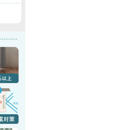
03/21/2026
たです。
がとうご
いただけ
すと幸い
くりに努
、心より