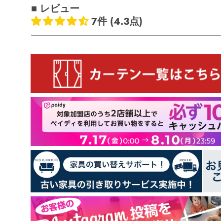
■ レビュー
7件 (4.3点)
お客様のレビュー
5つ星中4.29つ星
レビュー数 7 件
3
3
1
0
0