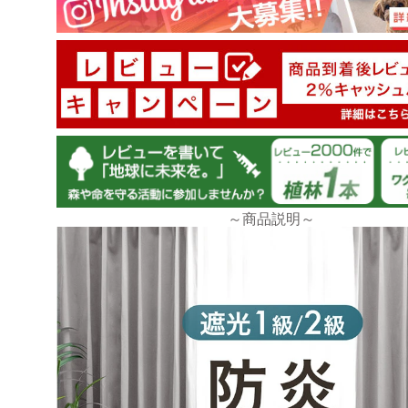
tansu-gen880686
この値段でこのクオリティーは満足です。
だからか在庫がないものもあり、予約では出荷目安が
日付になっています。
しばらくすると在庫有になり、すぐに届くこともあり
慌てず毎日チェックすることをおすすめします。
～商品説明～
自営業の開店に伴い防炎カーテンが必須になり、地元
いる店舗が無く困っていたところ、ネット検索で
自営業の開店に伴い、役場に申請に行った際に、防炎
必須だと知り、地元で販売している店舗が無く困って
ろ、ネット検索でこちらを見つけました。日が迫って
お願いで即配達をお願いしましたが、敏速な対応をし