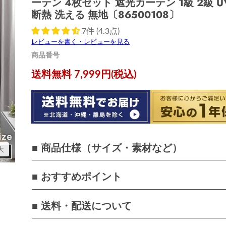
ーテン 4枚セット 遮光カーテン 1級 2級 
断熱 洗える 無地〔86500108〕
7件 (4.3点)
レビューを書く・レビューを見る
商品番号
現在の価格
送料無料 7,999円(税込)
■ 商品仕様（サイズ・素材など）
大
■ おすすめポイント
■ 送料・配送について