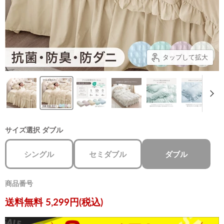
タップして拡大
サイズ選択
ダブル
シングル
セミダブル
ダブル
商品番号
現在の価格
送料無料 5,299円(税込)