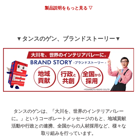
製品説明をもっと見る ▽
>>タンスのゲンが返信しました
この度は、タンスのゲンをご利用いただき誠にありがとう
ございます。無事商品をお届けすることができ、安心いた
しました。
▼タンスのゲン、ブランドストーリー▼
布団カバーのデザインや使用感にご満足いただけたご様子
で、大変うれしく思います。今後もお客様に満足していた
だける迅速な対応や商品開発に努めて参りますので、当店
をよろしくお願いいたします。
04/05/2025
とても可愛い商品で肌触りも良く、娘もとても気に入っていま
した。
タンスのゲンは、「大川を、世界のインテリアバレー
に。」というコーポレートメッセージのもと、地域貢献
>>タンスのゲンが返信しました
活動や行政との連携、全国からの人材採用など、様々な
この度はタンスのゲンをご利用いただき誠にありがとうご
取り組みを行っています。