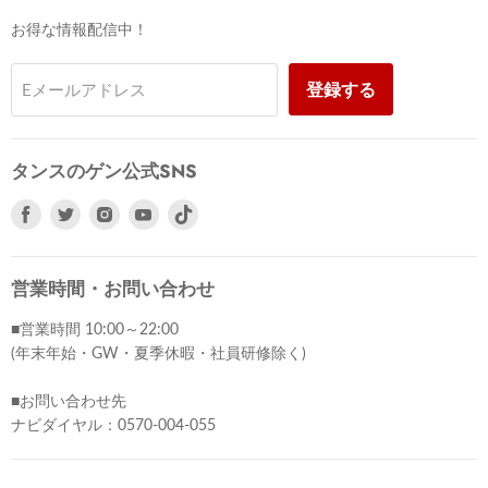
お得な情報配信中！
登録する
Eメールアドレス
タンスのゲン公式SNS
Facebook
Twitter
Instagram
Youtube
で
で
で
で
見
見
見
見
つ
つ
つ
つ
営業時間・お問い合わせ
け
け
け
け
■営業時間 10:00～22:00
て
て
て
て
(年末年始・GW・夏季休暇・社員研修除く)
く
く
く
く
だ
だ
だ
だ
■お問い合わせ先
さ
さ
さ
さ
ナビダイヤル：0570-004-055
い
い
い
い