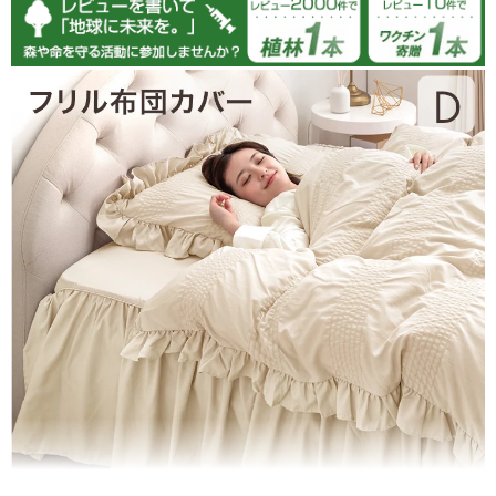
tansu-gen815304
セミダブルのピンクの掛け布団カバー3点セットを娘用に購
入。落ち着いたパープルよりのピンクで娘はとても気に入って
います。肌触りも気持ちいいです。
>>タンスのゲンが返信しました
この度はタンスのゲンをご利用いただき、誠にありがとう
ございます。
掛け布団カバーのお色味や肌触りにご満足いただけて嬉し
く思います。
またのご来店をお待ちしております。
05/20/2025
TANSU-GEN635339
とても可愛くて、簡単にベッドがキュートになりました！フリ
ルでベッド下の荷物もさりげなく隠せます。