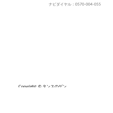
て
て
て
ナビダイヤル：0570-004-055
く
く
く
だ
だ
だ
さ
さ
さ
い
い
い
Copyright: © タンスのゲン.