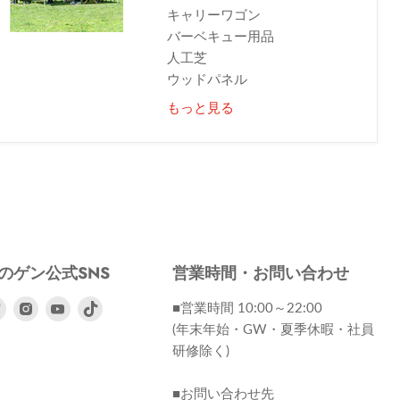
キャリーワゴン
バーベキュー用品
人工芝
ウッドパネル
もっと見る
のゲン公式SNS
営業時間・お問い合わせ
ebook
Twitter
Instagram
Youtube
■営業時間 10:00～22:00
で
で
で
(年末年始・GW・夏季休暇・社員
見
見
見
研修除く)
つ
つ
つ
け
け
け
■お問い合わせ先