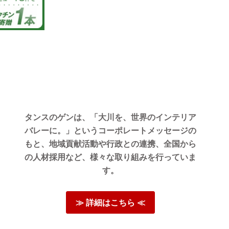
07/31/2026
た。欲しい
ので在庫の
のかなと思
す。
タンスのゲンは、「大川を、世界のインテリア
バレーに。」というコーポレートメッセージの
とうござ
しまし
もと、地域貢献活動や行政との連携、全国から
けたよう
の人材採用など、様々な取り組みを行っていま
いました
す。
もお客様
まいりま
願いいた
≫ 詳細はこちら ≪