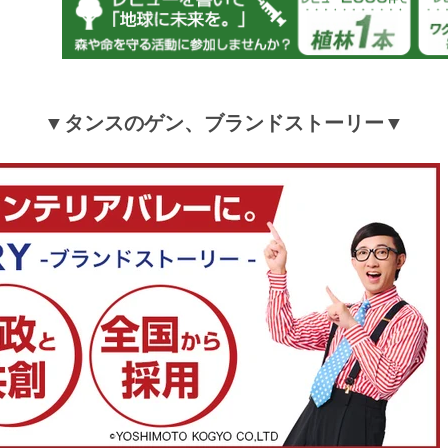
tansu-gen884787
猫アレルギーの対策におすすめされたので購入しまし
色が少し時間がかかるとのことで、今すぐ欲しかった
▼タンスのゲン、ブランドストーリー▼
あるベージュにしました。
生地はとてもしっかりしていて、猫の毛など通さない
います。症状が出ないか使って様子を見たいと思いま
>>タンスのゲンが返信しました
この度はタンスのゲンをご利用いただき誠にありが
います。無事に商品をお届けできたようで安心いた
た。また、商品の生地につきまして、ご満足いただ
で嬉しく思います。何か商品でご不明な点などござ
ら、お気軽に当店までお問い合わせください。今後
にご満足いただける商品・サービスの提供に努めて
すので、引き続きタンスのゲンをどうぞよろしくお
します。