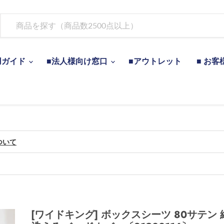
用ガイド
■法人様向け窓口
■アウトレット
■ お客
ついて
[ワイドキング] ボックスシーツ 80サテン 