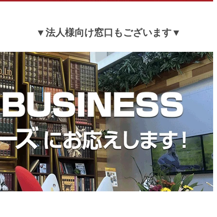
▼法人様向け窓口もございます▼
tansu-gen620272
組み立てがめんどくさっかたが、商品は素晴らしい。
高！
>>タンスのゲンが返信しました
この度は、タンスのゲンをご利用いただき誠にあり
ざいます。
商品の価格帯や機能性にご満足いただけたようで大
く思っております。
今後も、お客様にご満足いただけるような商品・サ
提供に努めて参りますのでタンスのゲンをよろしく
たします。
またのご利用、心よりお待ちしております。