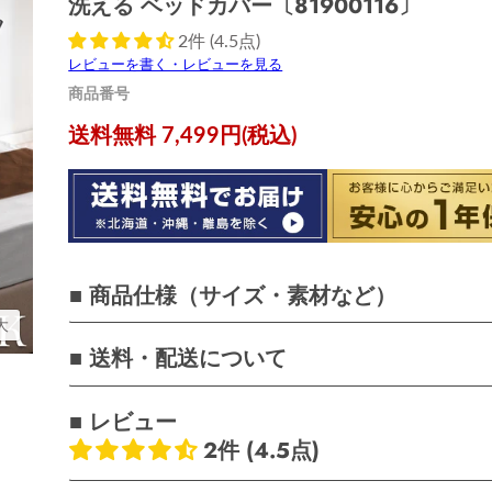
洗える ベッドカバー〔81900116〕
2件 (4.5点)
レビューを書く・レビューを見る
商品番号
現在の価格
送料無料 7,499円(税込)
■ 商品仕様（サイズ・素材など）
大
■ 送料・配送について
■ レビュー
2件 (4.5点)