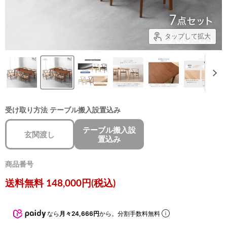
タップして拡大
受け取り方法
テーブル搬入設置込み
テーブル搬入設
玄関渡し
置込み
商品番号
現在の価格
送料無料 148,000円(税込)
なら
月々24,666円
から。分割手数料無料