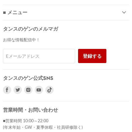
■ メニュー
タンスのゲンのメルマガ
お得な情報配信中！
登録する
Eメールアドレス
タンスのゲン公式SNS
Facebook
Twitter
Instagram
Youtube
で
で
で
で
見
見
見
見
つ
つ
つ
つ
営業時間・お問い合わせ
け
け
け
け
■営業時間 10:00～22:00
て
て
て
て
(年末年始・GW・夏季休暇・社員研修除く)
く
く
く
く