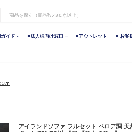
用ガイド
■法人様向け窓口
■アウトレット
■ お客
ついて
アイランドソファ フルセット ベロア調 天