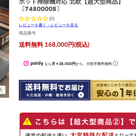
ボット掃除機対応 北欧【超大型商品】
〔74800008〕
(0)
レビューを書く・レビューを見る
商品番号
現在の価格
送料無料 168,000円(税込)
なら
月々28,000円
から。分割手数料無料
大