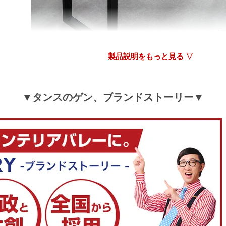
おしゃれで、いい意味で思った通りの商品名でした。
組み立ても簡単で一人でできました。
製品説明をもっと見る ▽
>>タンスのゲンが返信しました
★5満点レビューをいただき誠にありがとうござい
▼タンスのゲン、ブランドストーリー▼
組み立てが無事終わったようで安心いたしました。
これから末永くご愛用頂けましたら幸いです。
今後もお客様にご満足いただける商品・サービスを
るよう精進致します。
機会がございましたら、是非また当店をご利用くだ
せ。