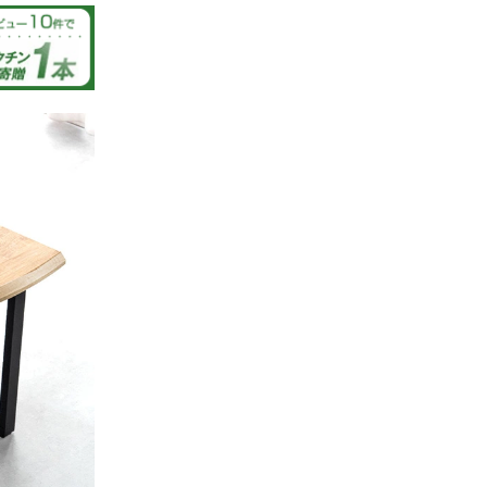
01/07/2025
らベストマ
た。
ました。
大変嬉し
提供でき
さいま