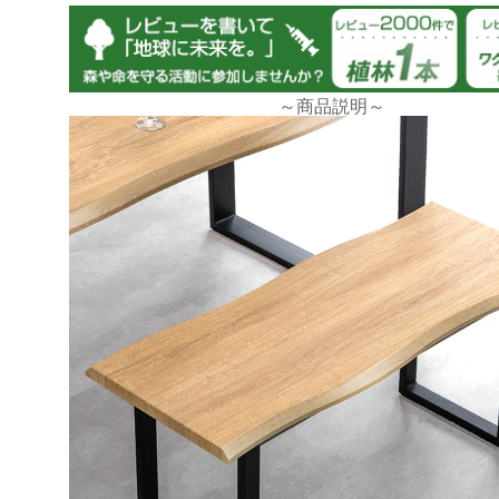
tansu-gen568669
～商品説明～
以前、同じ柄のテーブルを買いました。いわずもなが
ッチ！高級感がありながらおしゃれな食卓ができまし
お値段以上！
>>タンスのゲンが返信しました
★5満点レビューをいただき誠にありがとうござい
ダイニングベンチに関してご満足いただけたようで
く思っています。
これから末永くご愛用頂けますと幸いです。
今後もお客様にご満足いただける商品・サービスを
るよう精進致します。
機会がございましたら、是非また当店をご利用くだ
せ。