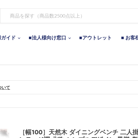
用ガイド
■法人様向け窓口
■アウトレット
■ お客
ついて
［幅100］天然木 ダイニングベンチ 二人掛