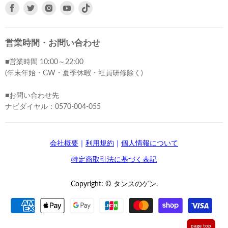
Facebook
Twitter
Instagram
Youtube
で
で
で
で
見
見
見
見
つ
つ
つ
つ
営業時間・お問い合わせ
け
け
け
け
■営業時間 10:00～22:00
て
て
て
て
(年末年始・GW・夏季休暇・社員研修除く)
く
く
く
く
だ
だ
だ
だ
■お問い合わせ先
さ
さ
さ
さ
ナビダイヤル：0570-004-055
い
い
い
い
会社概要
｜
利用規約
｜
個人情報について
特定商取引法に基づく表記
Copyright: © タンスのゲン.
page top