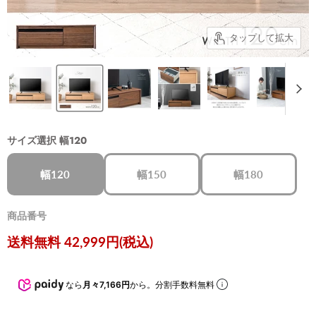
タップして拡大
サイズ選択
幅120
幅120
幅150
幅180
商品番号
現在の価格
送料無料 42,999円(税込)
なら
月々7,166円
から。分割手数料無料