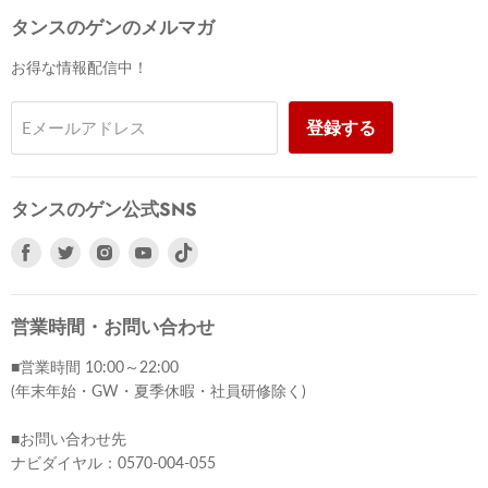
タンスのゲンのメルマガ
お得な情報配信中！
登録する
Eメールアドレス
タンスのゲン公式SNS
Facebook
Twitter
Instagram
Youtube
で
で
で
で
見
見
見
見
つ
つ
つ
つ
営業時間・お問い合わせ
け
け
け
け
■営業時間 10:00～22:00
て
て
て
て
(年末年始・GW・夏季休暇・社員研修除く)
く
く
く
く
だ
だ
だ
だ
■お問い合わせ先
さ
さ
さ
さ
ナビダイヤル：0570-004-055
い
い
い
い