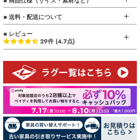
■ 商品仕様（サイズ・素材など）
■ 送料・配送について
■ レビュー
29件 (4.7点)
お客様のレビュー
5つ星中4.72つ星
レビュー数 29 件
24
4
0
0
1
レビューを書く