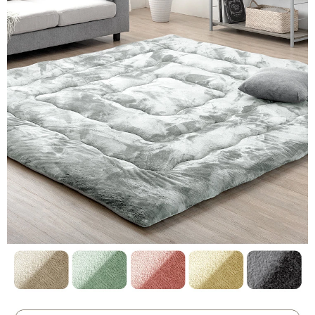
>>タンスのゲンが返信しました
この度は、タンスのゲンをご利用いただき誠にありがとう
ございます。
ラグの肌触りにご満足いただけたご様子で、大変うれしく
思います。
今後もお客様に満足していただける迅速な対応や商品開発
に努めて参りますので、当店をよろしくお願いいたしま
す。
01/19/2026
761989
娘に買いましたが、普段でもだらけている子が、とろけていま
す
>>タンスのゲンが返信しました
この度はタンスのゲンをご利用いただき誠にありがとうご