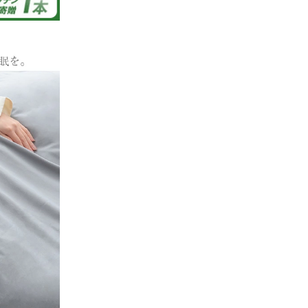
12/29/2025
マットレス
せたとこ
を見まし
ば寝心地も
んの商品を
の良品で助
。
がとうご
ようで大