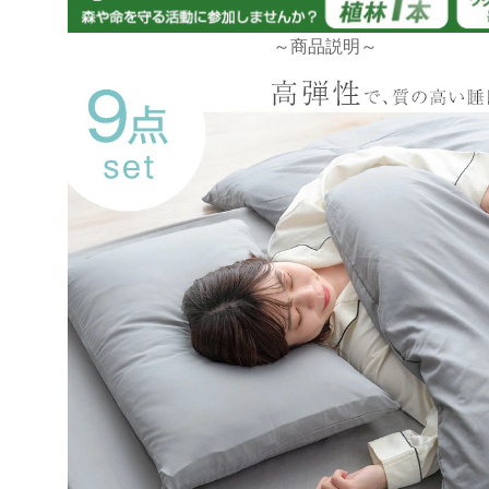
～商品説明～
tansu-gen749835
息子夫婦の帰省に合わせて購入。箱から出してすぐの
は不良品か？と思うほど型崩れしてました。問い合わ
ろ、１週間程度でもとに戻るとの事で広げたまま様子
た。本当に綺麗になりました。そして息子夫婦によれ
バッチリだそうです。購入して良かったです。ゲンさ
購入したのは今回で３回目ですが、どれもお手頃価格
かってます。また何かあれば利用させていただきます
>>タンスのゲンが返信しました
この度は、タンスのゲンをご利用いただき誠にあり
ざいます。
無事に商品が復元したようで安心いたしました。
また、寝心地や価格帯に関してもご満足いただけた
変うれしく思っております。