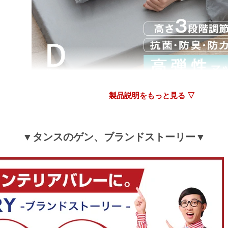
ご愛用いただけましたら幸いです。
またのご利用、心よりお待ちしております。
そこまで嵩張らないのに、想像より寝心地が良くて大
製品説明をもっと見る ▽
>>タンスのゲンが返信しました
この度は、タンスのゲンをご利用いただき誠にあり
ざいます。
▼タンスのゲン、ブランドストーリー▼
実際に布団セットをご使用いただき、寝心地の良さ
召していただけたとのことでうれしく思います。
これからもこちらの商品で快適にお休み頂ければ幸
機会がございましたら是非また当店をご利用くださ