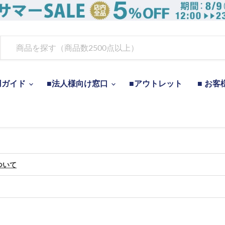
用ガイド
■法人様向け窓口
■アウトレット
■ お客
ついて