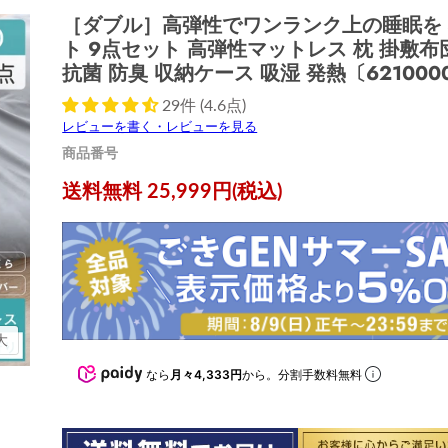
［ダブル］高弾性でワンランク上の睡眠を
ト 9点セット 高弾性マットレス 枕 掛敷布
抗菌 防臭 収納ケース 吸湿 発熱〔621000
29件 (4.6点)
レビューを書く・レビューを見る
商品番号
現在の価格
送料無料 25,999円(税込)
大
なら
月々4,333円
から。分割手数料無料