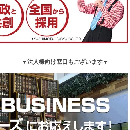
tansu-gen628157
マットは厚くて良い
>>タンスのゲンが返信しました
この度はタンスのゲンをご利用いただき誠にありが
います。
商品にご満足いただけたようで安心いたしました。
▼法人様向け窓口もございます▼
末永くご愛用頂ければ幸いです。
またのご来店心よりお待ちしております。
≫もっと見る≪