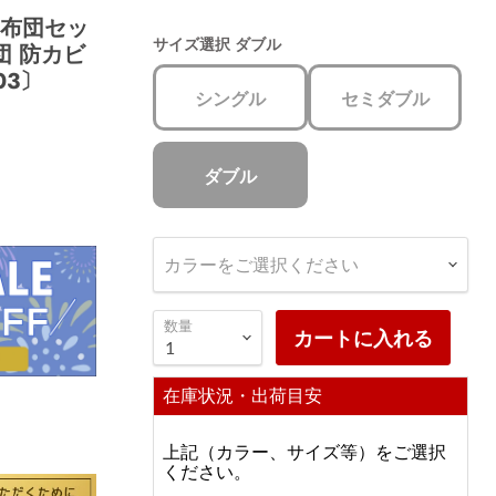
 布団セッ
サイズ選択
ダブル
団 防カビ
03〕
シングル
セミダブル
ダブル
カラーをご選択ください
数量
カートに入れる
在庫状況・出荷目安
上記（カラー、サイズ等）をご選択
ください。