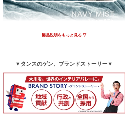
頂いた意見を参考に、今後の改善に努めて参ります。
レビューのご投稿、ありがとうございました。
12/20/2025
製品説明をもっと見る ▽
以前に、こちらで羽毛布団とカバーを購入しまして愛用してお
りました。カバーの洗い替えが欲しいと思い探しておりまし
た。
▼タンスのゲン、ブランドストーリー▼
カバーによっては折角の羽毛布団も暖かさが逃げるようなさ品
も経験しており、かなり迷っていました。
これはお手頃だし、肌触りも良く暖かいです。
こまめに洗濯するので、耐久性はあってほしい。
今後もこのような定番商品を継続販売をお願いしたいです
>>タンスのゲンが返信しました
この度はタンスのゲンをご利用いただき誠にありがとうご
ざいます。
商品の肌触りにご満足いただけたようで安心いたしまし
た。