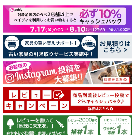
お客様のレビュー
5つ星中4.77つ星
レビュー数 13 件
10
3
0
0
0
レビューを書く
100.0
100.0