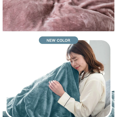
機会がございましたら是非また当店をご利用ください。
12/31/2025
489555189351
届いた時に色を間違えたかなと思うほど、ライトベージュでは
なかったのでそれが残念です。緑がかった暗いベージュ？でし
ょうか。
手触りはとても良く満足です。羽毛布団にかけて使うのですが
少し重いかなと感じました。
>>タンスのゲンが返信しました
この度はタンスのゲンをご利用いただき誠にありがとうご
ざいます。
商品の肌触りにご満足いただけたようで安心いたしまし
た。
色味に関して、お客様のご期待に沿えない結果となってし
まい、大変申し訳ございませんでした。