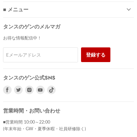
■ メニュー
タンスのゲンのメルマガ
お得な情報配信中！
登録する
Eメールアドレス
タンスのゲン公式SNS
Facebook
Twitter
Instagram
Youtube
で
で
で
で
見
見
見
見
つ
つ
つ
つ
営業時間・お問い合わせ
け
け
け
け
■営業時間 10:00～22:00
て
て
て
て
(年末年始・GW・夏季休暇・社員研修除く)
く
く
く
く
だ
だ
だ
だ