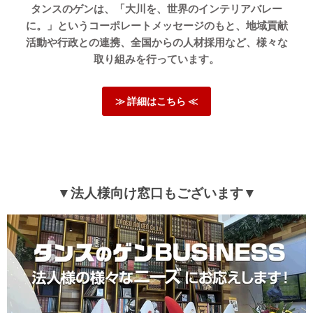
タンスのゲンは、「大川を、世界のインテリアバレー
これからもこちらの商品で快適にお過ごしいただければ幸
に。」というコーポレートメッセージのもと、地域貢献
いです。
またのご来店心よりお待ちしております。
活動や行政との連携、全国からの人材採用など、様々な
取り組みを行っています。
≫ 詳細はこちら ≪
≫もっと見る≪
▼法人様向け窓口もございます▼