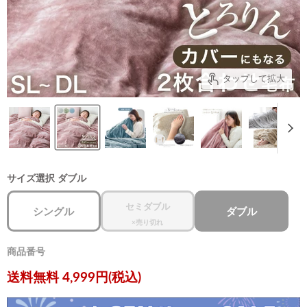
タップして拡大
サイズ選択
ダブル
セミダブル
シングル
ダブル
×売り切れ
商品番号
現在の価格
送料無料 4,999円(税込)