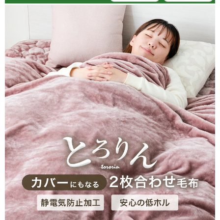
01/25/2026
tansu-gen767897
肌触りがとても良くて暖かさも十分ですごくいい買い物ができ
ました。
人におすすめできる商品です。
>>タンスのゲンが返信しました
この度は、タンスのゲンをご利用いただき誠にありがとう
ございます。
商品の肌触りや暖かさをお気に召していただけたとのこと
でうれしく思います。これからもこちらの商品で快適にお
休み頂ければ幸いです。