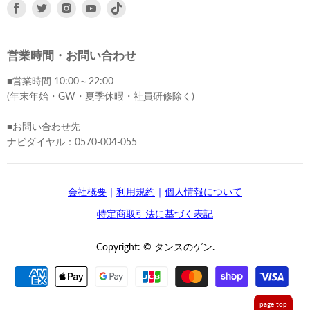
Facebook
Twitter
Instagram
Youtube
で
で
で
で
見
見
見
見
つ
つ
つ
つ
営業時間・お問い合わせ
け
け
け
け
■営業時間 10:00～22:00
て
て
て
て
(年末年始・GW・夏季休暇・社員研修除く)
く
く
く
く
だ
だ
だ
だ
■お問い合わせ先
さ
さ
さ
さ
ナビダイヤル：0570-004-055
い
い
い
い
会社概要
｜
利用規約
｜
個人情報について
特定商取引法に基づく表記
Copyright: © タンスのゲン.
page top