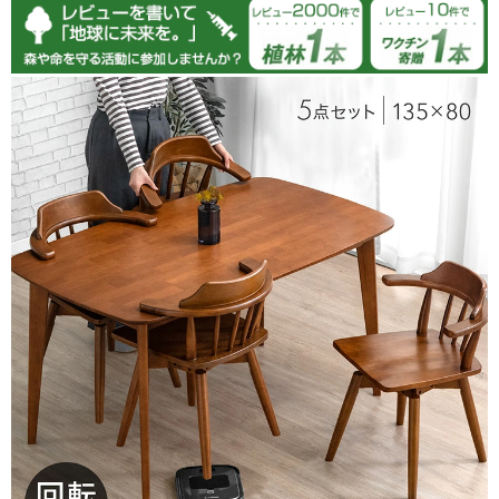
ナチュラルを購入しました。いいですネ‼️
>>タンスのゲンが返信しました
この度はご購入いただき、誠にありがとうございます。
ナチュラルカラーをお気に入りいただけたとのこと、とて
も嬉しく拝見いたしました。お部屋の雰囲気にもよく馴染
むカラーですので、末永く快適にお使いいただければ幸い
です。
今後ともタンスのゲンをどうぞよろしくお願いいたしま
す。
09/20/2025
tansu-gen671971
組み立て時、ネジが上手くはまらない場所があったので星4
つ。むりやり捩じ込んで組み立ててとりあえず問題なく使えて
いるので良かったです。デザインは気に入っています。