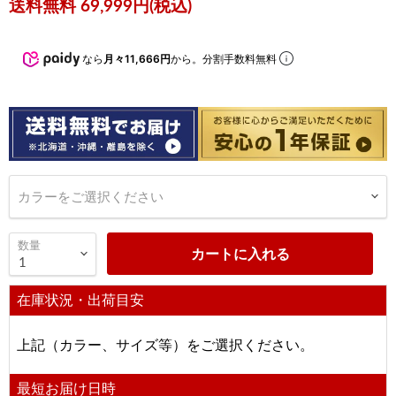
現在の価格
送料無料 69,999円(税込)
なら
月々11,666円
から。分割手数料無料
カラーをご選択ください
数量
カートに入れる
在庫状況・出荷目安
上記（カラー、サイズ等）をご選択ください。
最短お届け日時