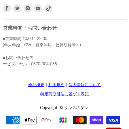
Facebook
Twitter
Instagram
Youtube
で
で
で
で
見
見
見
見
つ
つ
つ
つ
営業時間・お問い合わせ
け
け
け
け
■営業時間 10:00～22:00
て
て
て
て
(年末年始・GW・夏季休暇・社員研修除く)
く
く
く
く
だ
だ
だ
だ
■お問い合わせ先
さ
さ
さ
さ
ナビダイヤル：0570-004-055
い
い
い
い
会社概要
｜
利用規約
｜
個人情報について
特定商取引法に基づく表記
Copyright: © タンスのゲン.