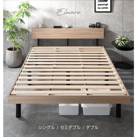
07/27/2026
Tansu-gen878236
組立が少し面倒ですが、足が７本有りますので、軽量でもしっ
かりした物です。
>>タンスのゲンが返信しました
この度は、タンスのゲンをご利用いただき誠にありがとう
ございます。
無事に組み立てが終了したようで安心いたしました。
また、商品にもご満足いただけたようで大変うれしく思っ
ております。
ご愛用いただけましたら幸いです。
またのご利用、心よりお待ちしております。
07/25/2026