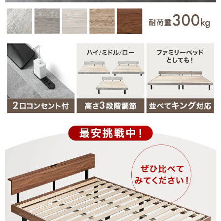
組み立てが容易です
>>タンスのゲンが返信しました
この度はタンスのゲンをご利用頂き誠にありがとうござい
ます。
無事に商品を組み立てていただけたようで安心いたしまし
た。
当商品は、お部屋の雰囲気や生活スタイルに合わせて、高
さを3段階調節できます。
是非お試しいただければ幸いです。
レビューのご投稿、ありがとうございました。
07/24/2026
［セミダブル］RENEW 宮棚付きベッド 高さ調節OK 2口コンセ
ント付 ベッドフレーム すのこベッド おしゃれ〔49600141〕