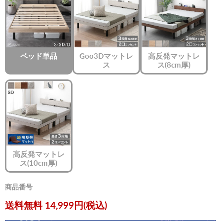
ベッド単品
Goo3Dマットレ
高反発マットレ
ス
ス(8cm厚)
高反発マットレ
ス(10cm厚)
商品番号
現在の価格
送料無料 14,999円(税込)