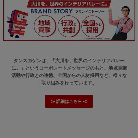
tansu-gen833593
組み立てもやり易く床に負担がかからないように足下のクッシ
ョンもあり、ガッチリとしていて安心感のあるベッドでした！
ベッド下の隙間もお掃除がとてもやり易い高さで良いものを買
ったな！っと思ってます‼️
>>タンスのゲンが返信しました
この度はタンスのゲンをご利用いただき、誠にありがとう
タンスのゲンは、「大川を、世界のインテリアバレー
ございます。
ベッドの設計にご満足いただけたご様子で、お褒めのお言
に。」というコーポレートメッセージのもと、地域貢献
葉を頂戴することができ、うれしく思います。
活動や行政との連携、全国からの人材採用など、様々な
ご購入いただきました商品で快適にお休みいただけますと
取り組みを行っています。
幸いです。
機会がございましたら、ぜひまた当店をご利用くださいま
せ。
≫ 詳細はこちら ≪
05/07/2026