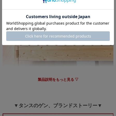
tansu-gen861160
パーツに不良があるものがありましたが即日に交換手配をして
くださりました。
組み立ては思ったよりも簡単で木の温もりのある商品です。
ベットの足が少しだけ出っ張っているせいかよく足をぶつけま
す‥
>>タンスのゲンが返信しました
この度は、タンスのゲンをご利用いただき誠にありがとう
ございます。
無事に組み立てが終了したようで安心いたしました。
また、デザイン面にもご満足いただけたようで大変うれし
く思っております。
ご愛用いただけましたら幸いです。
製品説明をもっと見る ▽
またのご利用、心よりお待ちしております。
05/12/2026
▼タンスのゲン、ブランドストーリー▼