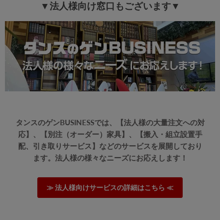
配送が迅速で、商品は丁寧に梱包されて届きました。組み立て
▼法人様向け窓口もございます▼
やすく、価格に見合った素晴らしい商品です。
配送が迅速で、商品は丁寧に梱包されて届きました。組み立て
やすく、価格に見合った素晴らしい商品です。
>>タンスのゲンが返信しました
この度は、タンスのゲンをご利用いただき誠にありがとう
ございます。
無事に商品をお届けできたようで安心いたしました。
また、商品に関してもご満足いただけたようで大変うれし
く思っております。
タンスのゲンBUSINESSでは、【法人様の大量注文への対
ご愛用いただけましたら幸いです。
応】、【別注（オーダー）家具】、【搬入・組立設置手
またのご利用、心よりお待ちしております。
配、引き取りサービス】などのサービスを展開しており
ます。法人様の様々なニーズにお応えします！
≫もっと見る≪
≫ 法人様向けサービスの詳細はこちら ≪