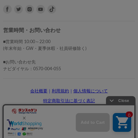
Facebook
Twitter
Instagram
Youtube
で
で
で
で
見
見
見
見
つ
つ
つ
つ
営業時間・お問い合わせ
け
け
け
け
■営業時間 10:00～22:00
て
て
て
て
(年末年始・GW・夏季休暇・社員研修除く)
く
く
く
く
だ
だ
だ
だ
■お問い合わせ先
さ
さ
さ
さ
ナビダイヤル：0570-004-055
い
い
い
い
会社概要
｜
利用規約
｜
個人情報について
特定商取引法に基づく表記
Copyright: © タンスのゲン.