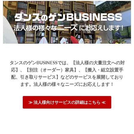
思ったより小さかったけどスペース取りすぎず一人暮らしには
ちょうど良い
>>タンスのゲンが返信しました
この度は、タンスのゲンをご利用いただき誠にありがとう
ございます。
当商品のサイズ感にご満足いただけたようで大変うれしく
思っております。
タンスのゲンBUSINESSでは、【法人様の大量注文への対
ご愛用いただけましたら幸いです。
応】、【別注（オーダー）家具】、【搬入・組立設置手
またのご来店、心よりお待ちしております。
配、引き取りサービス】などのサービスを展開しており
ます。法人様の様々なニーズにお応えします！
04/04/2024
≫ 法人様向けサービスの詳細はこちら ≪
硬さ、色味も良くとても気に入ってます！ 2週間ほど経ってま
すがヘタることも無りません☆
>>タンスのゲンが返信しました