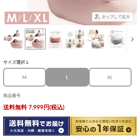
タップして拡大
サイズ選択
L
M
L
XL
商品番号
現在の価格
送料無料 7,999円(税込)