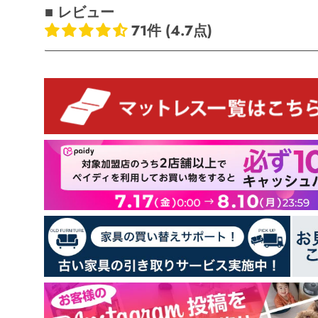
■ レビュー
71件 (4.7点)
お客様のレビュー
5つ星中4.73つ星
レビュー数 71 件
59
8
2
1
1
レビューを書く