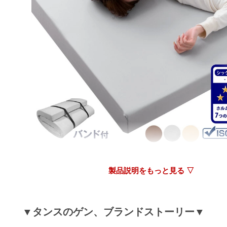
います。無事に商品をお届けできたようで安心いた
た。また、ご購入いただいたマットレスで、以前よ
が出来ているように感じるとのこと、大変嬉しく思
当店の商品で、お客様の暮らしを少しでも快適にす
いが出来れば幸いです。今後もお客様にご満足いた
品・サービスの提供に努めてまいりますので、引き
スのゲンをどうぞよろしくお願いいたします。
[シングル] 「純」 高反発 マットレス 厚さ8cm 収納バン
超低ホル エコテックス認証 〔43310053〕
製品説明をもっと見る ▽
▼タンスのゲン、ブランドストーリー▼
tansu-gen804375
厚さ8cmと10cmでだいぶ迷いましたが8cmを購入しま