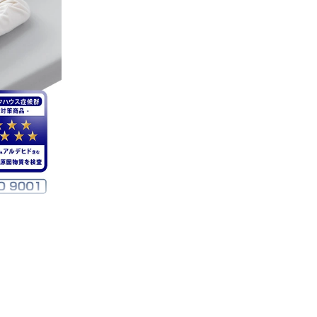
しまし
りも熟睡
います。
るお手伝
だける商
続きタン
04/14/2026
ド付 170N
03/24/2026
した。8cm