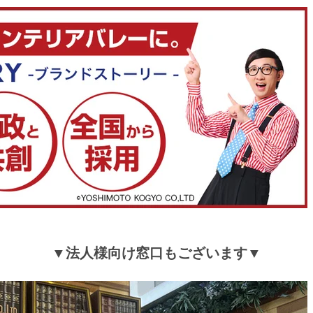
でも厚みは十分だったし気持ち良く寝ています。購入
たです。
>>タンスのゲンが返信しました
この度は、タンスのゲンをご利用いただき誠にあり
ざいます。
当商品の厚みにご満足いただけたようで大変うれし
おります。
お使いいただく中で、何かお気づきの点がございま
ご連絡いただけますと幸いです。
またのご利用、心よりお待ちしております。
≫もっと見る≪
▼法人様向け窓口もございます▼