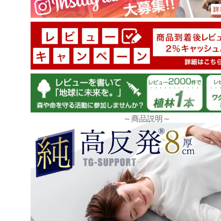
tansu-gen880101
長時間寝ると起きぬけに腰が痛くなるので、マットレ
いました。
大変リーズナブルでしたのでこちらに決めました。
はじめはマットレスの上に布団を載せて使っていまし
～商品説明～
り来ず、マットレスに直に寝るようになりました。
レビュー通り硬めではありましたが、起き抜けの身体
くなり、以前より熟睡できているように感じます。
匂いや厚さなど、気になる点はありませんでした。
自立もしてくれる厚みですので、よし安くメンテも楽
>>タンスのゲンが返信しました
この度はタンスのゲンをご利用いただき誠にありが