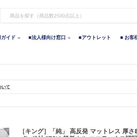
用ガイド
■法人様向け窓口
■アウトレット
■ お客
ついて
［キング］「純」 高反発 マットレス 厚さ8