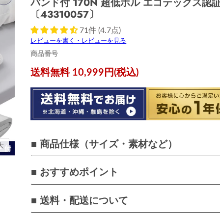
バンド付 170N 超低ホル エコテックス認
〔43310057〕
71件 (4.7点)
レビューを書く・レビューを見る
商品番号
現在の価格
送料無料 10,999円(税込)
■ 商品仕様（サイズ・素材など）
大
■ おすすめポイント
■ 送料・配送について