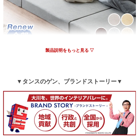
この度はタンスのゲンをご利用いただき、誠にありがとう
ございます。
当店でのお買い物にご満足いただけて、嬉しい限りです。
これからもお客様にご満足いただける商品やサービスの提
供に努めて参ります。
またのご来店をお待ちしております。
製品説明をもっと見る ▽
07/13/2026
圧縮されてきましたが袋から出すとすぐ形が戻りました。匂い
があったのでスプレーをして干してから使いました。
▼タンスのゲン、ブランドストーリー▼
ふかふかの布団で私も主人も息子も気持ちよくて喜んで使って
います。
ありがとうございました。
>>タンスのゲンが返信しました
この度は、タンスのゲンをご利用いただき誠にありがとう
ございます。
無事に復元が完了したようで安心いたしました。