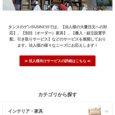
>>タンスのゲンが返信しました
この度はタンスのゲンをご利用頂き誠にありがとうござい
タンスのゲンBUSINESSでは、【法人様の大量注文への対
ます。
応】、【別注（オーダー）家具】、【搬入・組立設置手
★5満点レビューを頂き、大変嬉しく思います。
配、引き取りサービス】などのサービスを展開しており
当店はやわらかめのマットレスもございますので、是非ご
ます。法人様の様々なニーズにお応えします！
覧いただければ幸いです。
またのご来店心よりお待ちしております。
≫ 法人様向けサービスの詳細はこちら ≪
≫もっと見る≪
カテゴリから探す
インテリア・家具