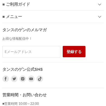
■ ご利用ガイド
■ メニュー
タンスのゲンのメルマガ
お得な情報配信中！
登録する
Eメールアドレス
タンスのゲン公式SNS
Facebook
Twitter
Instagram
Youtube
で
で
で
で
見
見
見
見
つ
つ
つ
つ
営業時間・お問い合わせ
け
け
け
け
■営業時間 10:00～22:00
て
て
て
て