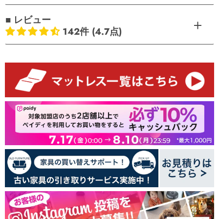
■ レビュー
142件 (4.7点)
お客様のレビュー
5つ星中4.65つ星
レビュー数 142 件
115
14
8
0
5