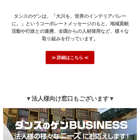
また、商品にもご満足いただけたようで大変うれしく思っ
ております。
タンスのゲンは、「大川を、世界のインテリアバレー
ご愛用いただけましたら幸いです。
に。」というコーポレートメッセージのもと、地域貢献
またのご利用、心よりお待ちしております。
活動や行政との連携、全国からの人材採用など、様々な
取り組みを行っています。
05/30/2026
≫ 詳細はこちら ≪
[受注番号] tansu-gen840248
リビングでシニア犬と添い寝するために購入しました。
長く使うことを考えて固めを購入しましたが、開封時にはこん
なに固くなるとは思わずビックリしました。
タンスのゲンさんの商品はどれも使い手に寄り添った商品が多
▼法人様向け窓口もございます▼
いと思います。
次はキングサイズの購入を考えています。
もう少し柔らかめのおすすめがあればお伺いしたいです。