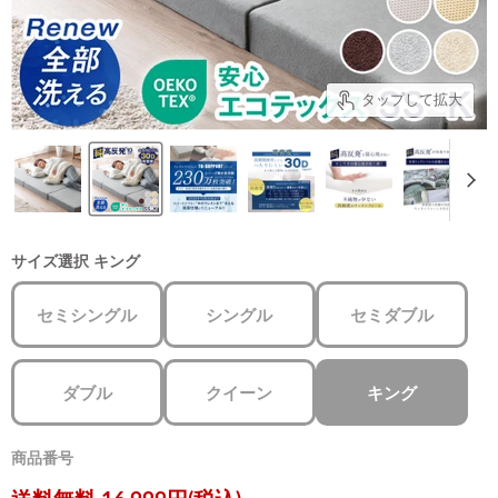
タップして拡大
サイズ選択
キング
セミシングル
シングル
セミダブル
ダブル
クイーン
キング
商品番号
現在の価格