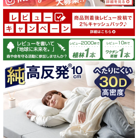
100.0
100.0
07/22/2026
届くまでの経過をメールで知らせてくれて
安心して待っていられました
梱包もきちんとしてるし
使い心地も良くて
ずっとノーストレスです
良い買い物したなあって大満足です
ありがとうございました
>>タンスのゲンが返信しました