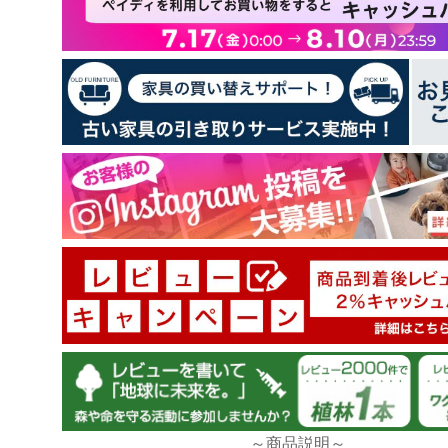
1
0
0
レビューを書く
思った通りの品でよかったです。
別のオンラインショップで中国製品で似たものを買っ
品しましたが、比較にならないくらいコストと品質の
とれた安定の良品でした。
～商品説明～