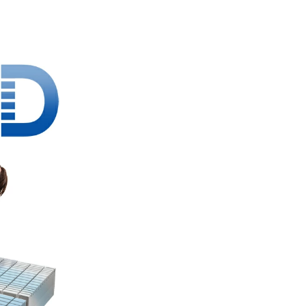
がとうご
子で、う
幸いで
05/13/2026
トレス使用
ました。
がとうご