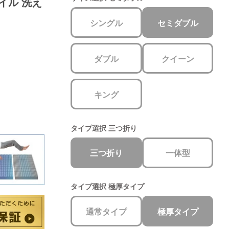
パイル 洗え
シングル
セミダブル
ダブル
クイーン
キング
タイプ選択
三つ折り
三つ折り
一体型
タイプ選択
極厚タイプ
通常タイプ
極厚タイプ