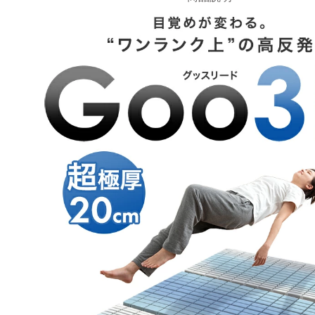
>>タンスのゲンが返信しました
この度はタンスのゲンをご利用いただき、誠にあり
ざいます。
マットレスの品質やお値段にご満足いただけたご様
れしく思います。
こちらのマットレスで快適にお休みいただけますと
す。
またのご来店をお待ちしております。
腰痛、膝痛で困っていましたが、グッスリードのマッ
で痛みが激減しました。
快適な寝心地でもっと早く購入すれば良かったと思い
>>タンスのゲンが返信しました
この度は、タンスのゲンをご利用いただき誠にあり