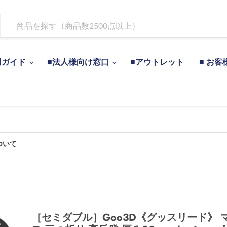
用ガイド
■法人様向け窓口
■アウトレット
■ お客
ついて
［セミダブル］Goo3D《グッスリード》 