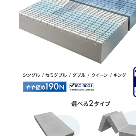
ざいます。
当商品がお客様のお役に立てたようで大変うれしく
ります。
今後も、お客様にご満足いただけるような商品・サ
提供に努めて参りますのでタンスのゲンをよろしく
たします。
またのご利用、心よりお待ちしております。
tansu-gen811052
商品名の通りグッスリ眠れています。ありがとうござ
>>タンスのゲンが返信しました
この度はタンスのゲンをご利用頂き誠にありがとう
す。
ご購入いただいた商品を通じて、快適にお休みいた
ようで安心いたしました。