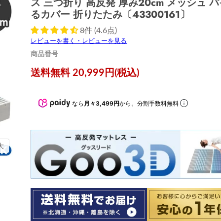
ス 三つ折り 高反発 厚み20cm メッシュ 
るカバー 折りたたみ〔43300161〕
8件 (4.6点)
レビューを書く・レビューを見る
商品番号
現在の価格
送料無料 20,999円(税込)
なら
月々3,499円
から。分割手数料無料
大