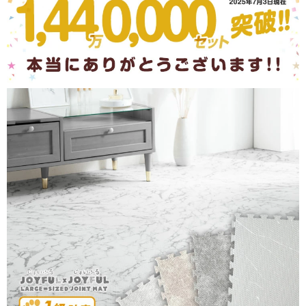
>>タンスのゲンが返信しました
日頃より当店をご愛顧いただき、誠にありがとうございま
す。
商品の見た目にご満足いただけたようで安心いたしまし
た。
末永くご愛用いただければ幸いです。
またのご来店心よりお待ちしております。
04/25/2026
tansu-gen824983
子供部屋に！
画像の通りで可愛くて最高です！
激安なのに梱包も丁寧で到着も早くて皆さんにおすすめします
>>タンスのゲンが返信しました
レビューのご投稿、誠にありがとうございます。