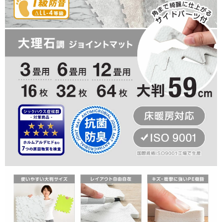
商品の見た目にお喜びいただけ、安心いたしました。
これからもお客様にご満足いただけるよう努力して参りま
す。
またのご来店心よりお待ちしております。
03/26/2026
子供のおもちゃ部屋に購入！
とてもよかったです！
スキマもなく綺麗にしけました！
>>タンスのゲンが返信しました
この度は、タンスのゲンをご利用いただき誠にありがとう
ございます。
当商品がお客様のお役に立てたようで大変うれしく思って
おります。
ご愛用いただけましたら幸いです。
またのご利用、心よりお待ちしております。