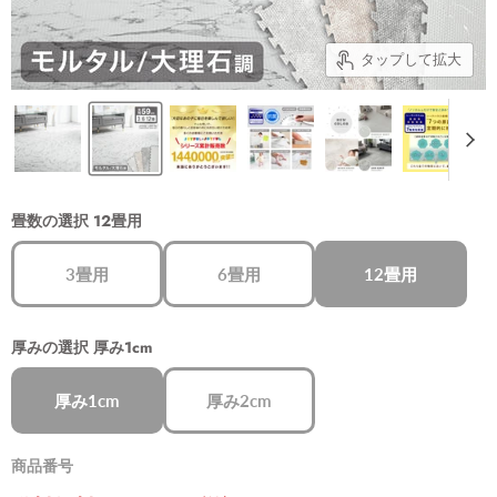
タップして拡大
畳数の選択
12畳用
3畳用
6畳用
12畳用
厚みの選択
厚み1cm
厚み1cm
厚み2cm
商品番号