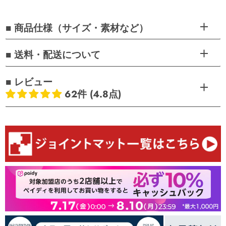
■ 商品仕様（サイズ・素材など）
■ 送料・配送について
■ レビュー
62件 (4.8点)
お客様のレビュー
5つ星中4.84つ星
レビュー数 62 件
53
8
1
0
0