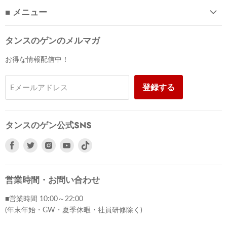
■ メニュー
タンスのゲンのメルマガ
お得な情報配信中！
登録する
Eメールアドレス
タンスのゲン公式SNS
Facebook
Twitter
Instagram
Youtube
で
で
で
で
見
見
見
見
つ
つ
つ
つ
営業時間・お問い合わせ
け
け
け
け
■営業時間 10:00～22:00
て
て
て
て
(年末年始・GW・夏季休暇・社員研修除く)
く
く
く
く
だ
だ
だ
だ