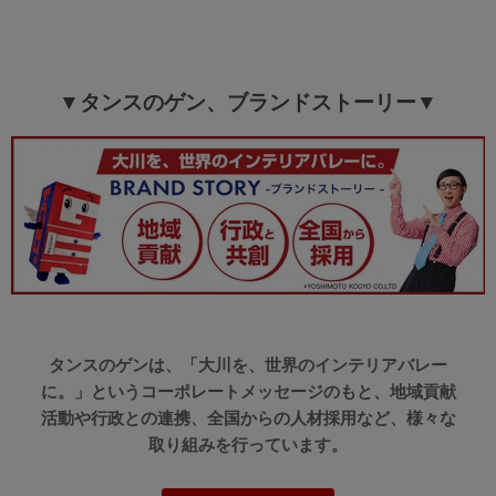
>>タンスのゲンが返信しました
この度は、タンスのゲンをご利用いただき誠にありがとう
ございます。
▼タンスのゲン、ブランドストーリー▼
商品のお届けに関しまして、遅れが発生したようで大変申
し訳ございません。
また、商品に関しましてはご満足いただけたようで大変う
れしく思っております。
ご愛用いただけましたら幸いです。
またのご利用、心よりお待ちしております。
06/13/2023
タンスのゲンは、「大川を、世界のインテリアバレー
tansu-gen348834
に。」というコーポレートメッセージのもと、地域貢献
二人で使用。商品ページよりやや濃いめの黒に近いダークネイ
活動や行政との連携、全国からの人材採用など、様々な
ビー。
取り組みを行っています。
足捌きをよくするための設計なのか、脚が内寄りで天板をゆす
ると脚が多少ぐらつく。3ヶ月に一度ネジ類の締め直しをした