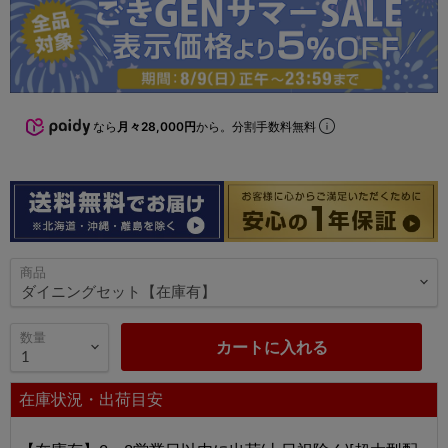
なら
月々28,000円
から。分割手数料無料
商品
数量
カートに入れる
在庫状況・出荷目安