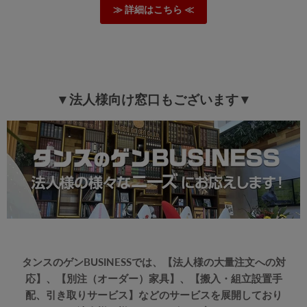
方が良さそう。
≫ 詳細はこちら ≪
商品は松田家具のサボーと同品。（パッケージで確認）
価格も送料設置込みならこれでも満足です。
>>タンスのゲンが返信しました
当店のソファダイニングセットをご購入いただき誠にあり
▼法人様向け窓口もございます▼
がとうございます。
大型商品でしたが無事に到着し、組立設置も問題なく完了
していただけたようで安心致しました。
価格・デザイン共にご満足いただけたようで嬉しく思って
おります。
ソファダイニングのため、出入りのしやすさなどを考慮し
たテーブルの設計となっております。
定期的なメンテナスも行っていただけるとの事、誠にあり
がとうございます。
コーナースタイルや対面スタイル等レイアウトをお楽しみ
いただきながら、今後も末永くご愛用下さいませ。
タンスのゲンBUSINESSでは、【法人様の大量注文への対
応】、【別注（オーダー）家具】、【搬入・組立設置手
配、引き取りサービス】などのサービスを展開しており