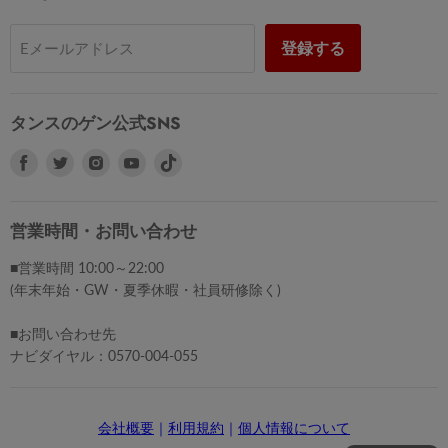
登録する
Eメールアドレス
タンスのゲン公式SNS
Facebook
Twitter
Instagram
Youtube
で
で
で
で
見
見
見
見
つ
つ
つ
つ
営業時間・お問い合わせ
け
け
け
け
■営業時間 10:00～22:00
て
て
て
て
(年末年始・GW・夏季休暇・社員研修除く)
く
く
く
く
だ
だ
だ
だ
■お問い合わせ先
さ
さ
さ
さ
ナビダイヤル：0570-004-055
い
い
い
い
会社概要
｜
利用規約
｜
個人情報について