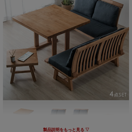
で、引き続きタンスのゲンをどうぞよろしくお願いいたし
ます。
10/23/2025
tansu-gen705123
和室で使用するため購入しました。畳を傷つけないようにカー
ペットを敷きましたが、テーブル脚裏の高さ調節具は完全にフ
ラットにできるのでカーペット無しでもいけそうです。夏は畳
に直置きで涼しげに使えそうです。設置も丁寧＆スピーディで
ゴミも出ずに助かりました。輸入品のためか、当初のお届け予
定より2週間ほど時間がかかったので、余裕をもって注文した
方がいいです。大変満足なお買い物ができました。
製品説明をもっと見る ▽