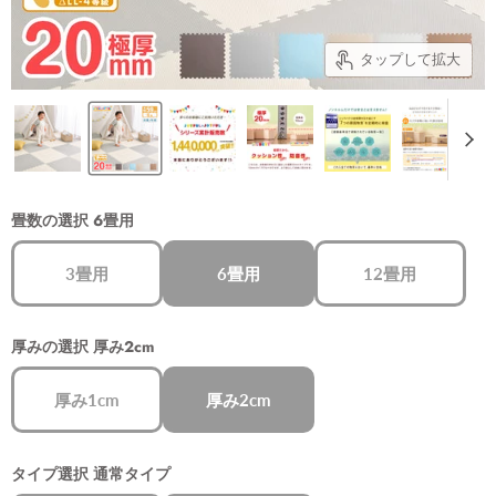
タップして拡大
畳数の選択
6畳用
3畳用
6畳用
12畳用
厚みの選択
厚み2cm
厚み1cm
厚み2cm
タイプ選択
通常タイプ