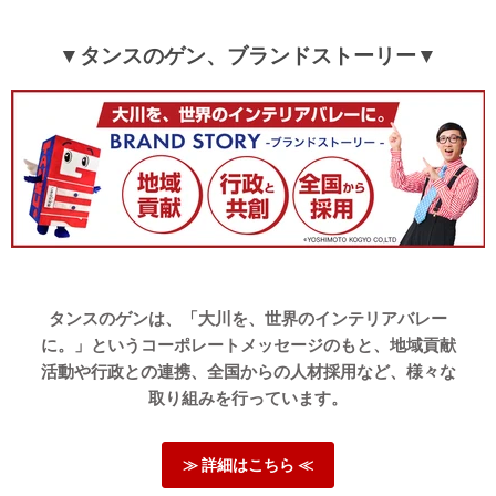
▼タンスのゲン、ブランドストーリー▼
tansu-gen843328
厚みがありとても良い買い物をしました。
ありがとうございます。
>>タンスのゲンが返信しました
この度はタンスのゲンをご利用頂き誠にありがとうござい
ます。
当店でのお買い物にお喜びいただけ、大変嬉しく思いま
す。
また、商品の厚みにもご満足いただけたようで安心いたし
タンスのゲンは、「大川を、世界のインテリアバレー
ました。
当商品を末永くご愛用いただければ幸いです。
に。」というコーポレートメッセージのもと、地域貢献
レビューのご投稿、ありがとうございました。
活動や行政との連携、全国からの人材採用など、様々な
取り組みを行っています。
05/03/2026
≫ 詳細はこちら ≪