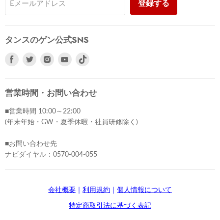
登録する
Eメールアドレス
タンスのゲン公式SNS
Facebook
Twitter
Instagram
Youtube
で
で
で
で
見
見
見
見
つ
つ
つ
つ
営業時間・お問い合わせ
け
け
け
け
■営業時間 10:00～22:00
て
て
て
て
(年末年始・GW・夏季休暇・社員研修除く)
く
く
く
く
だ
だ
だ
だ
■お問い合わせ先
さ
さ
さ
さ
ナビダイヤル：0570-004-055
い
い
い
い
会社概要
｜
利用規約
｜
個人情報について
特定商取引法に基づく表記