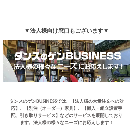
tansu-gen821662
厚み2cmでサイズが大きくて本当によかったです！
>>タンスのゲンが返信しました
▼法人様向け窓口もございます▼
この度はタンスのゲンをご利用頂き誠にありがとうござい
ます。
商品の厚みや大きさにお喜びいただけ、大変嬉しく思いま
す。
当店は、ジョイントマット以外にもベッドや収納家具など
暮らしに寄り添う商品を取り扱っておりますので、
是非ご覧いただければ幸いです。
レビューのご投稿、ありがとうございました。
タンスのゲンBUSINESSでは、【法人様の大量注文への対
≫もっと見る≪
応】、【別注（オーダー）家具】、【搬入・組立設置手
配、引き取りサービス】などのサービスを展開しており
ます。法人様の様々なニーズにお応えします！