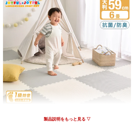
05/27/2026
tansu-gen851820
厚みや色に大満足です。悩みに悩んで選びましたが、これに決
めてよかったです。
>>タンスのゲンが返信しました
この度は、タンスのゲンをご利用いただき誠にありがとう
ございます。
当商品の色味やサイズ感にご満足いただけたようで大変う
れしく思っております。
今後も、お客様にご満足いただけるような商品・サービス
の提供に努めて参りますのでタンスのゲンをよろしくお願
いいたします。
またのご利用、心よりお待ちしております。
製品説明をもっと見る ▽
05/26/2026