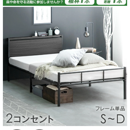
07/07/2026
強度もありとても良い。
組み立ては難しくはないが、時間がかかった。
>>タンスのゲンが返信しました
この度はタンスのゲンをご利用いただき誠にありがとうご
ざいます。無事に商品の組み立てを完了されたとのこと、
安心いたしました。また、商品強度にご満足いただけたよ
うで嬉しく思います。さらに、組み立てに関してまして、
貴重なご意見ありがとうございます。お客様から頂いた貴
重なお声を参考に、商品開発・改善に努めてまいります。
今後もお客様にご満足いただける商品・サービスの提供に
努めてまいりますので、引き続きタンスのゲンをどうぞよ
ろしくお願いいたします。