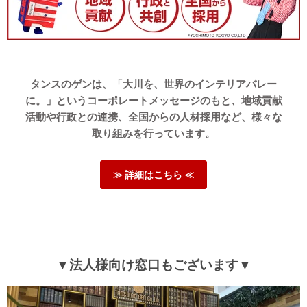
05/23/2026
tansu-gen833734
とてもお手頃価格ですし、買う前は「金属フレームなので軋む
タンスのゲンは、「大川を、世界のインテリアバレー
かも？」と少し不安でしたが、届いてみると、全く軋むことも
無く快適な寝心地です！ おすすめします
に。」というコーポレートメッセージのもと、地域貢献
活動や行政との連携、全国からの人材採用など、様々な
取り組みを行っています。
>>タンスのゲンが返信しました
この度はタンスのゲンをご利用頂き誠にありがとうござい
ます。
≫ 詳細はこちら ≪
全く軋むことも無く快適な寝心地ですとのお言葉を頂き、
大変嬉しく思います。
これからもこちらの商品で、快適にお休みいただければ幸
いです。
当店はベッド以外にも幅広く商品を取り揃えておりますの
で、是非ご覧いただければ幸いです。
▼法人様向け窓口もございます▼
また機会がございましたらよろしくお願いいたします。