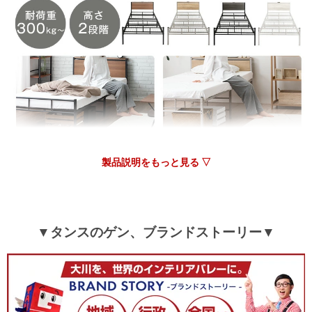
06/01/2026
板のたんぱんの角の処理が良くなかった。鉄部は綺麗な作りだ
った。納まりは良い。輸送で汚れるのは仕方ないが外箱はかな
りボロボロで汚れていた。
>>タンスのゲンが返信しました
この度はタンスのゲンをご利用いただき誠にありがとうご
ざいます。商品の鉄部分の作りや納まり具合にご納得いた
製品説明をもっと見る ▽
だけているようで嬉しく思います。しかしながら、板の角
部分などご不満点があったとのこと、申し訳ございませ
ん。お客様の貴重なご意見を参考に、商品改善に努めてま
いります。商品でご不明な点、お問合せしたい点などござ
いましたら、お気軽に当店までお問い合わせください。今
▼タンスのゲン、ブランドストーリー▼
後もお客様にご満足いただける商品・サービスの提供に努
めてまいりますので、引き続きタンスのゲンをどうぞよろ
しくお願いいたします。