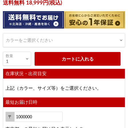
現在の価格
送料無料 18,999円(税込)
カラーをご選択ください
数量
カートに入れる
在庫状況・出荷目安
上記（カラー、サイズ等）をご選択ください。
最短お届け日時
〒