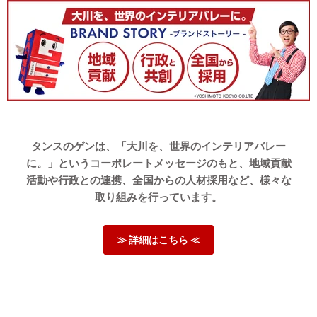
ローソファの使用感に満足していただけたご様子で安心い
たしました。購入いただいた商品がお客様の生活の助けに
なりますと幸いです。
また、洗えるカバーについてご要望をお寄せいただき、あ
りがとうございます。担当部署に報告し、今後の商品開発
に繋げてまいります。これからもお客様にご支持いただけ
るような商品づくりに努めてまいりますので、またのご利
用をスタッフ一同、心よりお待ちしております。
タンスのゲンは、「大川を、世界のインテリアバレー
に。」というコーポレートメッセージのもと、地域貢献
09/07/2025
活動や行政との連携、全国からの人材採用など、様々な
取り組みを行っています。
685568
とても気に入っています。
≫ 詳細はこちら ≪
グレーやベージュ系は飽きていたので青にしました。落ち着い
た風合いで、かつ硬すぎず柔らかすぎず。
>>タンスのゲンが返信しました
この度は、タンスのゲンをご利用いただき誠にありがとう