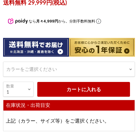
現在の価格
送料無料 29,999円(税込)
なら
月々4,999円
から。分割手数料無料
カラーをご選択ください
数量
カートに入れる
在庫状況・出荷目安
上記（カラー、サイズ等）をご選択ください。