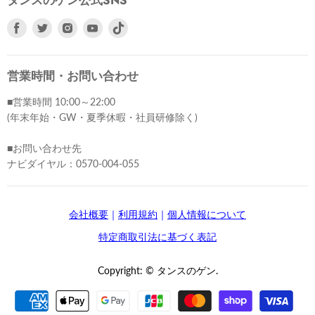
タンスのゲン公式SNS
Facebook
Twitter
Instagram
Youtube
で
で
で
で
見
見
見
見
つ
つ
つ
つ
営業時間・お問い合わせ
け
け
け
け
■営業時間 10:00～22:00
て
て
て
て
(年末年始・GW・夏季休暇・社員研修除く)
く
く
く
く
だ
だ
だ
だ
■お問い合わせ先
さ
さ
さ
さ
ナビダイヤル：0570-004-055
い
い
い
い
会社概要
｜
利用規約
｜
個人情報について
特定商取引法に基づく表記
Copyright: © タンスのゲン.