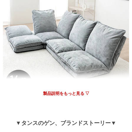
03/07/2026
［4点セット・Bタイプ］ハイバック ローソファ 14段階リクラ
イニング ファブリック生地 ローソファ 座椅子〔15210201〕
11/19/2025
こたつに合うローソファを探していたところ、この商品を見つ
けました。まずは大きさが我が家の狭い部屋にちょうどよく、
女性でも移動させるのが簡単な重量がよきです。座り心地は硬
すぎず柔らか過ぎずで自分にぴったりでした。ごろ寝が気持ち
製品説明をもっと見る ▽
よくできます。購入してよかったです。1つ希望を言えば洗濯
できるようにカバーが別売りであればいいなあと思いました。
>>タンスのゲンが返信しました
▼タンスのゲン、ブランドストーリー▼
この度は、タンスのゲンをご利用いただき誠にありがとう
ございます。