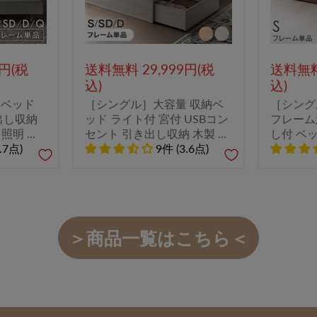
9円(税
送料無料 29,999円(税
送料無料 
込)
込)
きベッド
［シングル］大容量 収納ベ
［シング
出し収納
ッド ライト付 宮付 USBコン
フレーム
 照明 ブ
セント 引き出し収納 木製 北
し付 ベ
大型商品】
.7点)
欧 おしゃれ ベッド
9件 (3.6点)
しゃれ 
〔49600361〕
ス〔1762
＞商品一覧はこちら＜