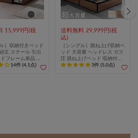
15,999円(税
送料無料 29,999円(税
込)
ル］収納付きベッド
［シングル］跳ね上げ収納ベ
頑丈 スチール 引出
ッド 大容量 ヘッドレス ガス
ッドフレーム単品 お
圧 跳ね上げベッド 収納付き
ローベッド 省スペー
14件 (4.1点)
〔17600177〕
3件 (5.0点)
0016〕