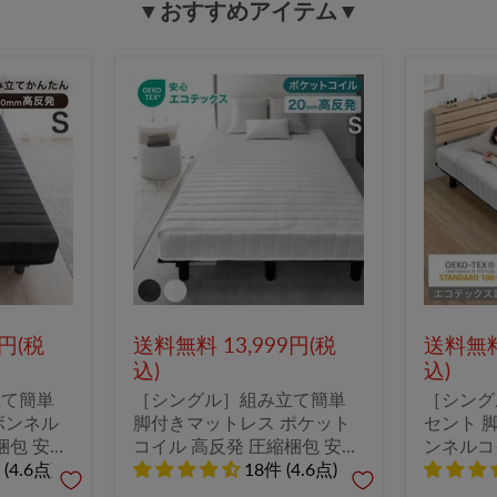
▼おすすめアイテム▼
9円(税
送料無料 13,999円(税
送料無料 
込)
込)
立て簡単
［シングル］組み立て簡単
［シング
ボンネル
脚付きマットレス ポケット
セント 
梱包 安心
コイル 高反発 圧縮梱包 安心
ンネルコ
 一体型
(4.6点)
のエコテックス生地 一体型
18件 (4.6点)
一体型〔1
〔17810129〕