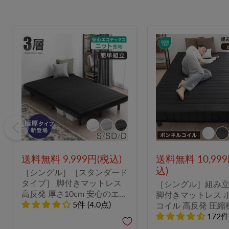
送料無料 9,999円(税込)
送料無料 10,99
込)
［シングル］［スタンダード
タイプ］ 脚付きマットレス
［シングル］組み
高反発 厚さ10cm 安心のエコ
脚付きマットレス 
テックス生地 圧縮 一体型 お
5件 (4.0点)
コイル 高反発 圧縮
しゃれ〔17810138〕
のエコテックス生地
172件 
〔17800148〕