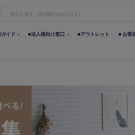
用ガイド
■法人様向け窓口
■アウトレット
■ お客