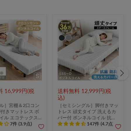
16,999円(税
送料無料 12,999円(税
込)
ル］宮棚＆2口コン
［セミシングル］脚付きマッ
脚付きマットレス ボ
トレス 頑丈タイプ 洗えるカ
イル エコテックス
バー付 ボンネルコイル 抗菌
7800209〕
7件 (3.9点)
防臭 高反発 エコテックス 圧
147件 (4.7点)
縮梱包〔178000653a〕