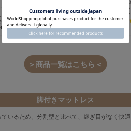
込)
≪累計8
ル] 北
て“超ラ
［8枚］増やして繋げる パレ
ベッドフ
のこベッド
ットベッド すのこ ロボット
高さ調節
さ調整 す
掃除機対応 木製 完成品 ロー
〔11719
20121〕
4.7点)
ベッド ベッド 天然木パイン
59件 (4.6点)
〔17620114〕
＞商品一覧はこちら＜
脚付きマットレス
っているため、分割型と比べて、継ぎ目がなく快適