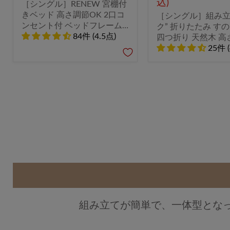
込)
［シングル］RENEW 宮棚付
きベッド 高さ調節OK 2口コ
［シングル］組み立
ンセント付 ベッドフレーム
ク” 折りたたみ す
すのこベッド おしゃれ
84件 (4.5点)
四つ折り 天然木 高
〔49600140〕
のこ フレーム〔176
25件 (
組み立てが簡単で、一体型とな