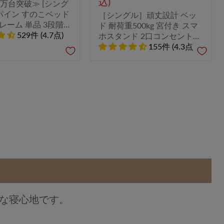
込)
0万台突破≫ [シング
欧パイン すのこベッド
［シングル］頑丈設計 ベッ
レーム 単品 3段階
ド 耐荷重500kg 宮付き スマ
 天然木パイン
529件 (4.7点)
ホスタンド 2口コンセント付
094〕
すのこ 天然木 北欧
155件 (4.3点)
〔49600083〕
な寝心地です。