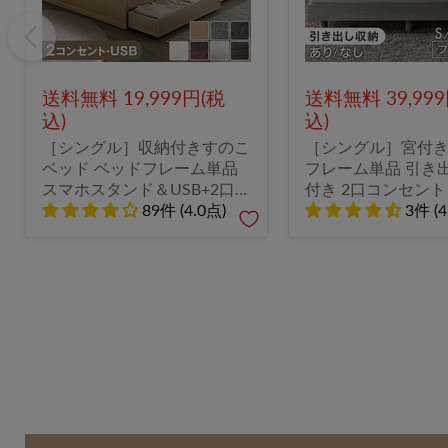
送料無料 19,999円(税
送料無料 39,99
込)
込)
［シングル］収納付きすのこ
［シングル］宮付
ベッド ベッドフレーム単品
フレーム単品 引き
スマホスタンド＆USB+2口
付き 2口コンセント
コンセント 宮付き 容量約
89件 (4.0点)
ックシェルフ【超
3件 (4
77L〔73400030〕
〔74800100〕