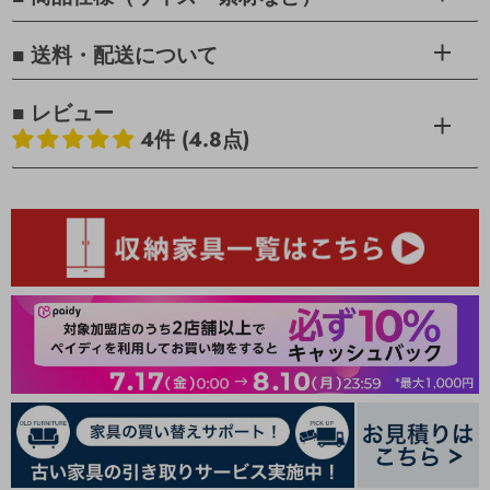
■ 送料・配送について
■ レビュー
4件 (4.8点)
お客様のレビュー
5つ星中4.75つ星
レビュー数 4 件
3
1
0
0
0
レビューを書く