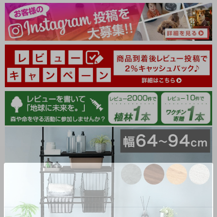
11/07/2025
TANSU-GEN713634
ホワイトアッシュを予約で買ったのですが、待った甲斐があり
ました！
お洒落で高見えしてよかったです！
カゴもたくさん容量が入り、洗面所がすっきりしました。
本当に買ってよかったです。
>>タンスのゲンが返信しました
この度は、タンスのゲンをご利用いただき誠にありがとう
ございます。