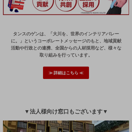
また、無事に組み立てて頂けたようで安心いたしました。
末永くご愛用頂ければ幸いです。
レビューのご投稿、ありがとうございました。
タンスのゲンは、「大川を、世界のインテリアバレー
05/21/2024
に。」というコーポレートメッセージのもと、地域貢献
活動や行政との連携、全国からの人材採用など、様々な
tansu-gen450799
取り組みを行っています。
組み立てと設置に大人二人で３、４時間かかりました。防水パ
ン用の脚部分が備え付けの防水パンに合わず、洗濯機の両側の
余白も狭く、設置にかなり手こずりました。
≫ 詳細はこちら ≪
しかし、今のところ洗濯機の揺れで倒れる心配もなく使用して
おります。
>>タンスのゲンが返信しました
この度は、タンスのゲンをご利用いただき誠にありがとう
▼法人様向け窓口もございます▼
ございます。
無事に組み立てが終了したようで安心いたしました。
また、商品も問題なくお使いいただけているようで何より