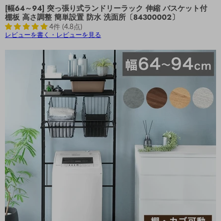
[幅64～94] 突っ張り式ランドリーラック 伸縮 バスケット付
棚板 高さ調整 簡単設置 防水 洗面所〔84300002〕
4件 (4.8点)
レビューを書く・レビューを見る