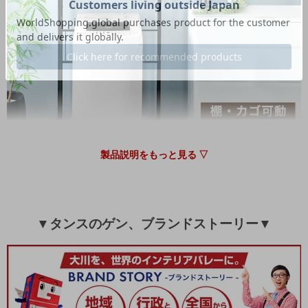
商品到着まで大変お待たせいたしました。
また、当商品のデザインや機能性にご満足いただけたよう
で大変うれしく思っております。
ご愛用いただけましたら幸いです。
またのご利用、心よりお待ちしております。
07/12/2025
tansu-gen656241
製品説明をもっと見る ▽
洗面所が狭く洗濯籠を置くスペースに困っていたところ、こち
らの商品を見つけました。組み立てに少々手間取りましたが予
定どおり防水パンのフチにうまく設置できたので、洗濯機の上
の空間を有効活用できるようになり大変快適になりました。
▼タンスのゲン、ブランドストーリー▼
>>タンスのゲンが返信しました
この度はタンスのゲンをご利用いただき誠にありがとうご
ざいます。
★5満点レビューを頂き、大変嬉しく思います。