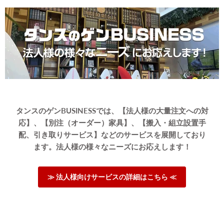
各ご家庭のトイレ周りの環境にもよるかと思いますが、棚を取
り付ける前の本体部分はトイレの横から入れ込み、固定するこ
とができました。苦戦をしたのは下の段のカゴを補強する白い
パーツを取り付ける工程で、コツを掴むまでに力が必要でした
が途中から楽しかったです。
その他は、説明書どおりに進めれば女1人で1時間半ほどで完成
しました。
あと、ドライバーが無くても付属品で取り付けることができる
ので助かりました！
色見もおしゃれでしっかり固定されるのでとてもいい買い物を
しました。
タンスのゲンBUSINESSでは、【法人様の大量注文への対
応】、【別注（オーダー）家具】、【搬入・組立設置手
配、引き取りサービス】などのサービスを展開しており
ます。法人様の様々なニーズにお応えします！
≫ 法人様向けサービスの詳細はこちら ≪
>>タンスのゲンが返信しました
この度は、タンスのゲンをご利用いただき誠にありがとう
ございます。
無事に組み立てが終了したようで安心いたしました。