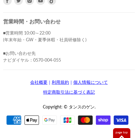
で
で
で
で
見
見
見
見
つ
つ
つ
つ
営業時間・お問い合わせ
け
け
け
け
■営業時間 10:00～22:00
て
て
て
て
(年末年始・GW・夏季休暇・社員研修除く)
く
く
く
く
だ
だ
だ
だ
■お問い合わせ先
さ
さ
さ
さ
ナビダイヤル：0570-004-055
い
い
い
い
会社概要
｜
利用規約
｜
個人情報について
特定商取引法に基づく表記
Copyright: © タンスのゲン.
page top