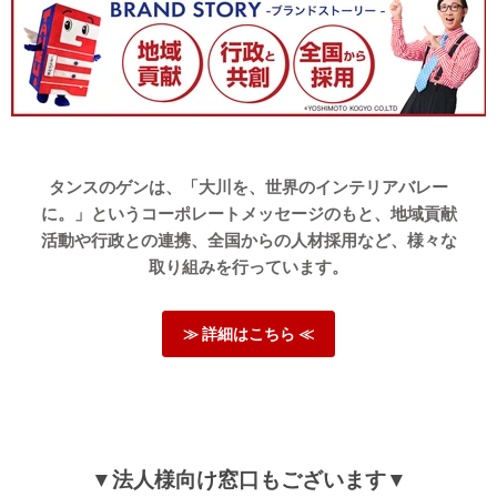
予定が防水パンと合わず脱衣所の壁に設置しましたが色々置い
てスッキリしたのでよかったです。
>>タンスのゲンが返信しました
この度はタンスのゲンをご利用いただき、誠にありがとう
ございます。狭い場所でもお一人で組み立てていただけた
とのこと、無事に設置できたようで安心いたしました。設
タンスのゲンは、「大川を、世界のインテリアバレー
置場所についてはご予定と異なったとのことですが、脱衣
所の壁に設置され、収納としてスッキリ活用いただけてい
に。」というコーポレートメッセージのもと、地域貢献
るご様子を伺い、大変うれしく思います。今後ともどうぞ
活動や行政との連携、全国からの人材採用など、様々な
よろしくお願いいたします。
取り組みを行っています。
≫ 詳細はこちら ≪
08/18/2025
TANSU-GEN680576
先日テーブルを注文してとても良かったので、身内からプレゼ
ントしてもらいました。今回、トイレの背面に取り付けること
▼法人様向け窓口もございます▼
ができそうだなと注文。