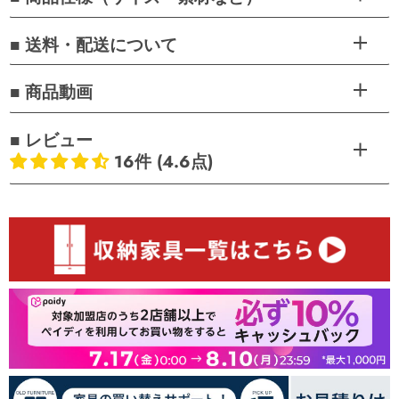
■ 送料・配送について
■ 商品動画
■ レビュー
16件 (4.6点)
お客様のレビュー
5つ星中4.62つ星
レビュー数 16 件
11
4
1
0
0