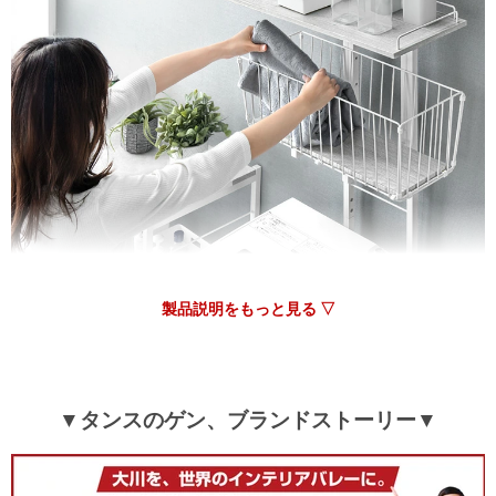
引っ越し先の脱衣所に収納ﾗｯｸ等を置けるｽﾍﾟｰｽが無い為､こち
らを購入しました！
まず購入時にｶﾗｰを間違えて注文してしまい連絡したところ､配
送前なので変更出来ますとすぐに対応していただきありがたか
ったです^^
お洒落ですごく気に入りました！
>>タンスのゲンが返信しました
この度はタンスのゲンをご利用いただき、誠にありがとう
ございます。
ランドリーラックのデザインや当店の対応にご満足いただ
けたご様子で、うれしく思います。
またのご来店をお待ちしております。
製品説明をもっと見る ▽
12/25/2025
▼タンスのゲン、ブランドストーリー▼
tansu-gen747667
女1人で狭い場所でも組み立てられました。洗濯機で使用する