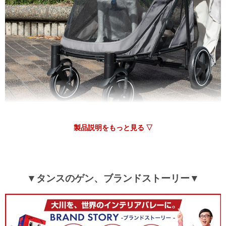
きました。
しっかりしていて、取回しも楽で細かい所までよく出来てい
て、さすが犬好きが考えた商品だと思いました。
>>タンスのゲンが返信しました
この度は、タンスのゲンをご利用いただき誠にありがとう
製品説明をもっと見る ▽
ございます。
大型犬対応ペットカートがお客様とワンちゃんのお役に立
てたご様子で、非常にうれしく思います。
今後もお出かけの際などご活用いただけますと幸いです。
これからもお客様に満足していただける迅速な対応や商品
▼タンスのゲン、ブランドストーリー▼
開発に努めて参りますので、当店をよろしくお願いいたし
ます。