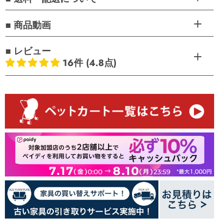
■ 商品動画
■ レビュー
16件 (4.8点)
お客様のレビュー
5つ星中4.75つ星
レビュー数 16 件
13
2
1
0
0
レビューを書く