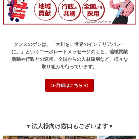
08/13/2025
モデルの犬のサイズ等がとても参考になりました。気に入って
使っています。
強度もありデザインも素敵なので大満足です。
タンスのゲンは、「大川を、世界のインテリアバレー
に。」というコーポレートメッセージのもと、地域貢献
>>タンスのゲンが返信しました
活動や行政との連携、全国からの人材採用など、様々な
この度は、タンスのゲンをご利用いただき誠にありがとう
ございます。
取り組みを行っています。
当商品のデザインや強度にご満足いただけたようで大変う
れしく思っております。
≫ 詳細はこちら ≪
また、お気に召していただけたようで何よりです。
またのご利用、心よりお待ちしております。
07/15/2025
▼法人様向け窓口もございます▼
tansu-gen667000