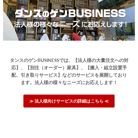
13kgの柴犬用に購入しました！大きさとしては、身長も体重も
大きめな柴が余裕で寝転がれる位のサイズです！以前、他店で
15kg以内のペットカートを買ったのですが、屋根の部分が低く
て頭が出てしまっていたので、こちらを購入しました！高齢に
なってからも使えそうで嬉しいです！
タンスのゲンBUSINESSでは、【法人様の大量注文への対
応】、【別注（オーダー）家具】、【搬入・組立設置手
配、引き取りサービス】などのサービスを展開しており
>>タンスのゲンが返信しました
ます。法人様の様々なニーズにお応えします！
この度は、タンスのゲンをご利用いただき誠にありがとう
ございます。
当商品がお客様のお役に立てたようで大変うれしく思って
≫ 法人様向けサービスの詳細はこちら ≪
おります。
また、わんちゃんにもお気に召していただけますと幸いで
す。
またのご利用、心よりお待ちしております。