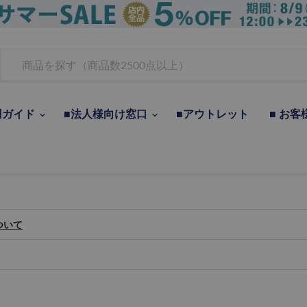
用ガイド
■法人様向け窓口
■アウトレット
■ お客
ついて