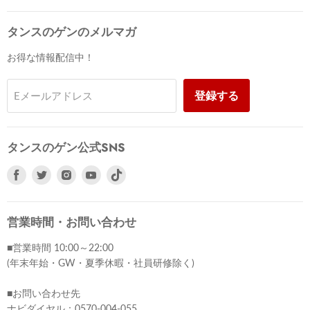
タンスのゲンのメルマガ
お得な情報配信中！
登録する
Eメールアドレス
タンスのゲン公式SNS
Facebook
Twitter
Instagram
Youtube
で
で
で
で
見
見
見
見
つ
つ
つ
つ
営業時間・お問い合わせ
け
け
け
け
■営業時間 10:00～22:00
て
て
て
て
(年末年始・GW・夏季休暇・社員研修除く)
く
く
く
く
だ
だ
だ
だ
■お問い合わせ先
さ
さ
さ
さ
ナビダイヤル：0570-004-055
い
い
い
い