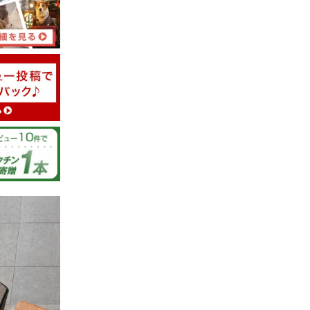
02/06/2023
ています。
持ち良く使
入ってい
だけたよ
店をご利
03/28/2022