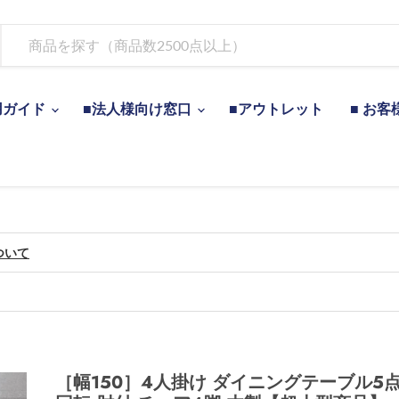
用ガイド
■法人様向け窓口
■アウトレット
■ お客
ついて
［幅150］4人掛け ダイニングテーブル5