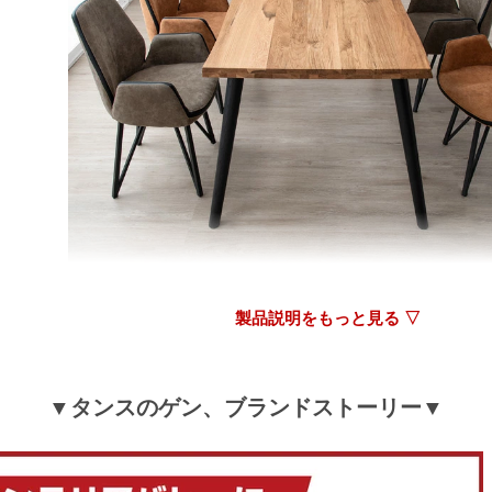
tansu-gen160170
ネットで買うので心配しましたがテーブルもイスも大
います。
>>タンスのゲンが返信しました
この度はタンスのゲンをご利用いただきまして、誠
とうございます。
商品を気に入って頂けたご様子で、大変嬉しく思い
末永くご愛用頂ければ幸いです。
今後もご来店頂く全てのお客様に、気持ち良くお買
るよう尽力して参ります。
お客様とのまたのご縁を心待ちに致しております。
製品説明をもっと見る ▽
▼タンスのゲン、ブランドストーリー▼
満足です!
予約してたのがやっと届きました。お値段もそれなり