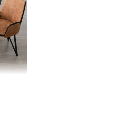
変満足して
にありが
ます。
い物頂け
07/10/2021
にするの