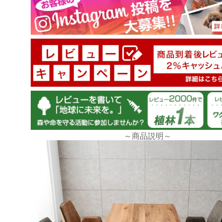
天板の質感、肌触り、椅子の座り心地ともに気に入っ
ネットでの購入だったので少し心配でしたが、毎日気
っています。
>>タンスのゲンが返信しました
レビューのご投稿ありがとうございます。
「天板の質感、肌触り、椅子の座り心地ともに気に
～商品説明～
ます」とのことで、製品の仕様にもご満足していた
うで嬉しく思います。またご縁がありましたら、当
用下さいませ。誠にありがとうございました。