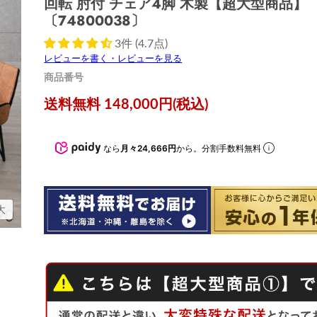
回転 肘付 チェア4脚 木製【超大型商品】
〔74800038〕
3件 (4.7点)
レビューを書く・レビューを見る
商品番号
現在の価格
送料無料 148,000円(税込)
なら
月々24,666円
から。分割手数料無料
大