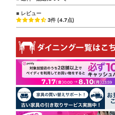
■ レビュー
3件 (4.7点)
お客様のレビュー
5つ星中4.67つ星
レビュー数 3 件
2
1
0
0
0