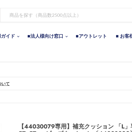
用ガイド
■法人様向け窓口
■アウトレット
■ お客
ついて
【44030079専用】補充クッション 「L」