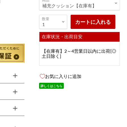
〕
数量
カートに入れる
在庫状況・出荷目安
【在庫有】2～4営業日以内に出荷[◎
土日除く]
お気に入りに追加
詳しくはこちら