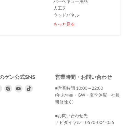
バーベキュー用品
人工芝
ウッドパネル
もっと見る
のゲン公式SNS
営業時間・お問い合わせ
ebook
Twitter
Instagram
Youtube
■営業時間 10:00～22:00
で
で
で
(年末年始・GW・夏季休暇・社員
見
見
見
研修除く)
つ
つ
つ
け
け
け
■お問い合わせ先
て
て
て
ナビダイヤル：0570-004-055