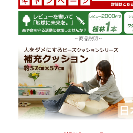
追加購入決定
～商品説明～
最初に購入したのは枕にしたので、今回 XLとLをク
れました。
手触りもよくて、体にもよく馴染むので大変気に入っ
佐賀よか(山プロジェクト)を見ていたので、タンスの
る事が出来て
嬉しいです。
>>タンスのゲンが返信しました
レビューのご投稿、誠にありがとうございます。
数ある店舗の中から当店を選んで頂き誠にありがと
ます。
また機会が御座いましたら、当店をご利用下さいま
誠にありがとうございました。