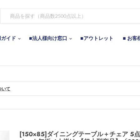
用ガイド
■法人様向け窓口
■アウトレット
■ お客
ついて
[150×85]ダイニングテーブル＋チェア 5