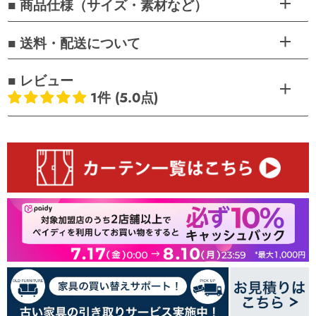
■ 商品仕様（サイズ・素材など）
■ 送料・配送について
■ レビュー
1件 (5.0点)
お客様のレビュー
5つ星中5.00つ星
レビュー数 1 件
1
0
0
0
0