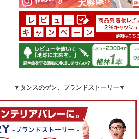
［100×178］ 日本製 遮熱 キャラクターカーテン 2枚
〔22700011〕
▼タンスのゲン、ブランドストーリー▼