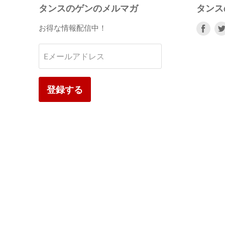
タンスのゲンのメルマガ
タンス
Fac
お得な情報配信中！
で
見
Eメールアドレス
つ
け
て
登録する
く
だ
さ
い