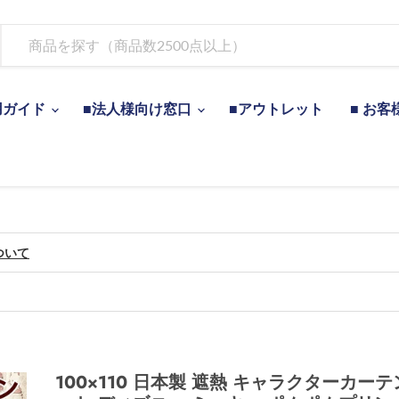
用ガイド
■法人様向け窓口
■アウトレット
■ お客
ついて
100×110 日本製 遮熱 キャラクターカーテ