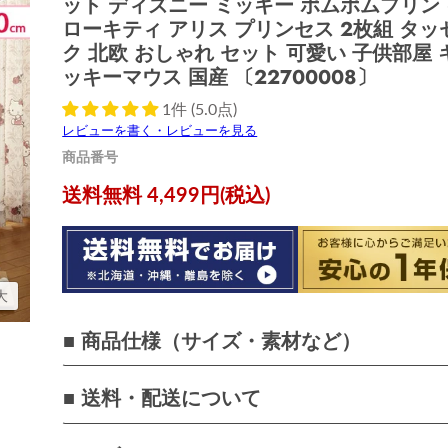
ット ディズニー ミッキー ポムポムプリン 
ローキティ アリス プリンセス 2枚組 タッ
ク 北欧 おしゃれ セット 可愛い 子供部屋 
ッキーマウス 国産 〔22700008〕
1件 (5.0点)
レビューを書く・レビューを見る
商品番号
現在の価格
送料無料 4,499円(税込)
大
■ 商品仕様（サイズ・素材など）
■ 送料・配送について