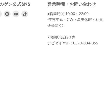
のゲン公式SNS
営業時間・お問い合わせ
ebook
Twitter
Instagram
Youtube
■営業時間 10:00～22:00
で
で
で
(年末年始・GW・夏季休暇・社員
見
見
見
研修除く)
つ
つ
つ
け
け
け
■お問い合わせ先
て
て
て
ナビダイヤル：0570-004-055
く
く
く
だ
だ
だ
さ
さ
さ
い
い
い