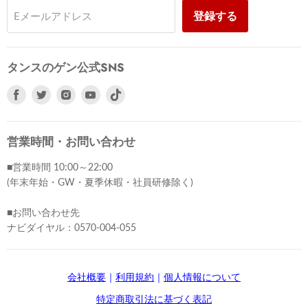
登録する
Eメールアドレス
タンスのゲン公式SNS
Facebook
Twitter
Instagram
Youtube
で
で
で
で
見
見
見
見
つ
つ
つ
つ
営業時間・お問い合わせ
け
け
け
け
■営業時間 10:00～22:00
て
て
て
て
(年末年始・GW・夏季休暇・社員研修除く)
く
く
く
く
だ
だ
だ
だ
■お問い合わせ先
さ
さ
さ
さ
ナビダイヤル：0570-004-055
い
い
い
い
会社概要
｜
利用規約
｜
個人情報について
特定商取引法に基づく表記