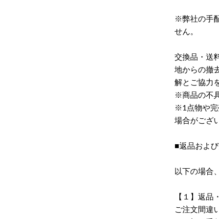
※弊社の手
せん。
交換品・送
地からの撤
解とご協力
※商品の不
※1点物や
場合がござ
■返品およ
以下の場合
【１】返品
ご注文間違