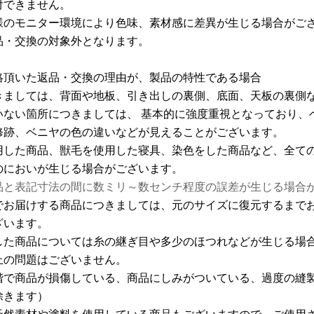
付できません。
様のモニター環境により色味、素材感に差異が生じる場合がご
品・交換の対象外となります。
絡頂いた返品・交換の理由が、製品の特性である場合
きましては、背面や地板、引き出しの裏側、底面、天板の裏側
いない箇所につきましては、 基本的に強度重視となっており、
修跡、ベニヤの色の違いなどが見えることがございます。
用した商品、獣毛を使用した寝具、染色をした商品など、全て
のにおいが生じる場合がございます。
品と表記寸法の間に数ミリ～数センチ程度の誤差が生じる場合
でお届けする商品につきましては、元のサイズに復元するまで
ざいます。
した商品については糸の継ぎ目や多少のほつれなどが生じる場
上の問題はございません。
階で商品が損傷している、商品にしみがついている、過度の縫
除きます）
天然素材や塗料を使用している商品もございますので、ご使用