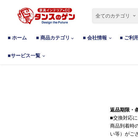
全てのカテゴリ
■ ホーム
■ 商品カテゴリ
■ 会社情報
■ ご利
■サービス一覧
返品期限・
■交換対応
商品到着時
い等）がご