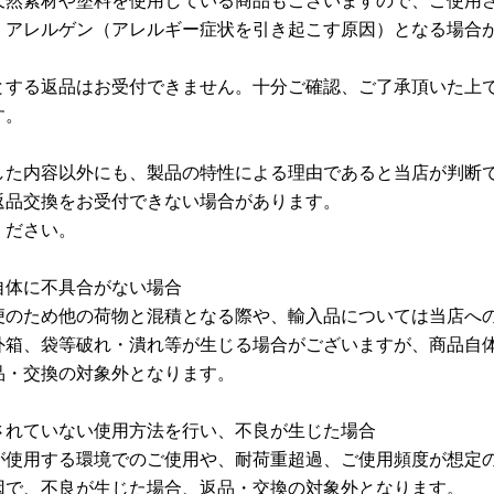
、アレルゲン（アレルギー症状を引き起こす原因）となる場合
とする返品はお受付できません。十分ご確認、ご了承頂いた上
す。
した内容以外にも、製品の特性による理由であると当店が判断
返品交換をお受付できない場合があります。
ください。
自体に不具合がない場合
便のため他の荷物と混積となる際や、輸入品については当店へ
外箱、袋等破れ・潰れ等が生じる場合がございますが、商品自
品・交換の対象外となります。
されていない使用方法を行い、不良が生じた場合
が使用する環境でのご使用や、耐荷重超過、ご使用頻度が想定
因で、不良が生じた場合、返品・交換の対象外となります。