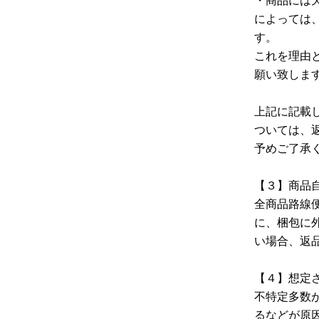
によっては
す。
これを理由
願い致しま
上記に記載
ついては、
予めご了承
【３】商品
全商品路線
に、梱包に
い場合、返
【４】想定
不特定多数
るなどが原