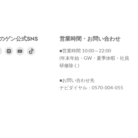
のゲン公式SNS
営業時間・お問い合わせ
ebook
Twitter
Instagram
Youtube
■営業時間 10:00～22:00
で
で
で
(年末年始・GW・夏季休暇・社員
見
見
見
研修除く)
つ
つ
つ
け
け
け
■お問い合わせ先
て
て
て
ナビダイヤル：0570-004-055
く
く
く
だ
だ
だ
さ
さ
さ
い
い
い