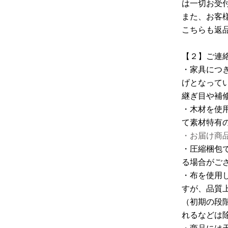
は一切お受
また、お客
こちらも返
【２】ご連
・家具につ
げとなって
継ぎ目や補
・木材を使
て素材特有
・お届け商
・圧縮梱包
る場合がご
・布を使用
すが、品質
（初期の段
れるなどは
・商品には