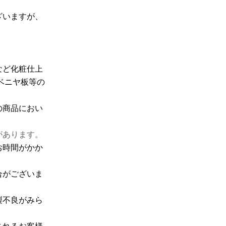
ざいますが、
など化粧仕上
ベニヤ板等の
の商品におい
があります。
お時間がかか
合がございま
製不良がみら
されるお客様