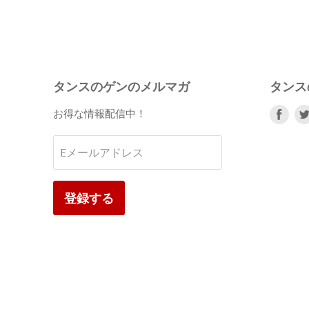
タンスのゲンのメルマガ
タンス
Fac
お得な情報配信中！
で
見
Eメールアドレス
つ
け
て
登録する
く
だ
さ
い