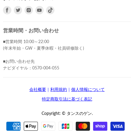
Facebook
Twitter
Instagram
Youtube
で
で
で
で
見
見
見
見
つ
つ
つ
つ
営業時間・お問い合わせ
け
け
け
け
■営業時間 10:00～22:00
て
て
て
て
(年末年始・GW・夏季休暇・社員研修除く)
く
く
く
く
だ
だ
だ
だ
■お問い合わせ先
さ
さ
さ
さ
ナビダイヤル：0570-004-055
い
い
い
い
会社概要
｜
利用規約
｜
個人情報について
特定商取引法に基づく表記
Copyright: © タンスのゲン.