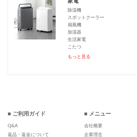
家電
除湿機
スポットクーラー
扇風機
加湿器
生活家電
こたつ
もっと見る
■ ご利用ガイド
■ メニュー
Q&A
会社概要
返品・返金について
企業理念