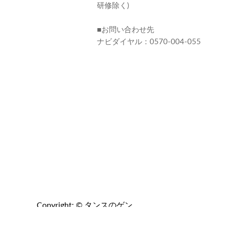
見
見
見
研修除く)
つ
つ
つ
け
け
け
■お問い合わせ先
て
て
て
ナビダイヤル：0570-004-055
く
く
く
だ
だ
だ
さ
さ
さ
い
い
い
Copyright: © タンスのゲン.