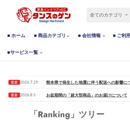
全てのカテゴリ
■ ホーム
■ 商品カテゴリ
■ 会社情報
■ ご利
■サービス一覧
熊本県で発生した地震に伴う配送への影響に
2026.7.29
重要
お盆期間の「超大型商品」のお届けについて
2026.8.5
重要
「Ranking」ツリー