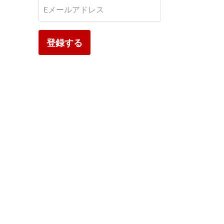
見
Eメールアドレス
つ
け
て
登録する
く
だ
さ
い