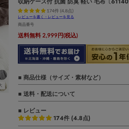
収納ケース付 抗菌 防臭 軽い 毛布〔61140
174件 (4.8点)
レビューを書く・レビューを見る
商品番号
現在の価格
送料無料 2,999円(税込)
■ 商品仕様（サイズ・素材など）
大
■ 送料・配送について
■ レビュー
174件 (4.8点)