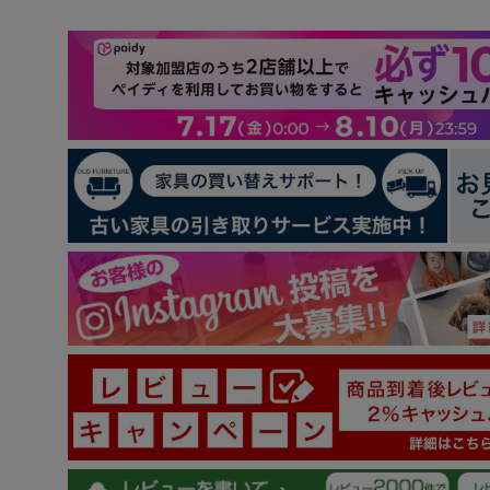
お客様のレビュー
5つ星中4.79つ星
レビュー数 174 件
142
30
1
0
1
レビューを書く
98.1