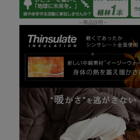
～商品説明～
tansu-gen790120
とても肌触りが良いです
母へのプレゼントです
>>タンスのゲンが返信しました
この度は、タンスのゲンをご利用いただき誠にあり
ざいます。
数ある商品の中からお母さまへのプレゼントとして
をお選びいただき大変うれしく思っております。
お母さまにもお気に召していただけますと幸いです