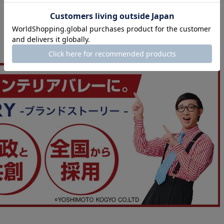
製品説明をもっと見る ▽
▼タンスのゲン、ブランドストーリー▼
tansu-gen790733
肌触りが良く、とても暖かいです。
買ってよかったです。
ずっと、くるまっていたいくらい気に入りました。
>>タンスのゲンが返信しました
この度は、タンスのゲンをご利用いただき誠にあり
ざいます。
当商品の肌触りや暖かさにご満足いただけたようで
しく思っております。
また、お使いいただく中で何かお気づきの点がござ
ら、ご連絡いただけますと幸いです。
またのご利用、心よりお待ちしております。