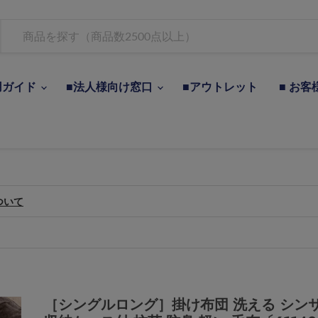
用ガイド
■法人様向け窓口
■アウトレット
■ お客
ついて
［シングルロング］掛け布団 洗える シン