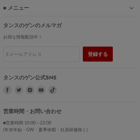
■ メニュー
タンスのゲンのメルマガ
お得な情報配信中！
登録する
Eメールアドレス
タンスのゲン公式SNS
Facebook
Twitter
Instagram
Youtube
で
で
で
で
見
見
見
見
つ
つ
つ
つ
営業時間・お問い合わせ
け
け
け
け
■営業時間 10:00～22:00
て
て
て
て
(年末年始・GW・夏季休暇・社員研修除く)
く
く
く
く
だ
だ
だ
だ