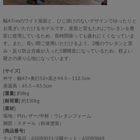
幅47cmのワイド座面と、ひじ掛けのないデザインでゆったりと
お寛ぎいただけるモデルです。座面と背もたれにウレタンを豊
富に使用しているため、長時間座っても疲れにくくなっていま
す。また、長い間ご使用いただけるよう、2種のウレタンと歪
み・反り防止合板が入った5層構造になっているため、程よい
硬さの座り心地になっています。
[サイズ]
外寸：幅47×奥行52×高さ94.5～112.5cm
座面高：65.5～83.5cm
[重量]
約8kg
[耐荷重]
約130kg
[素材]
張地：PUレザー/中材：ウレタンフォーム
脚部：スチール（粉体塗装）
[商品番号]
チェア単品：65090011/2脚セット：65090069