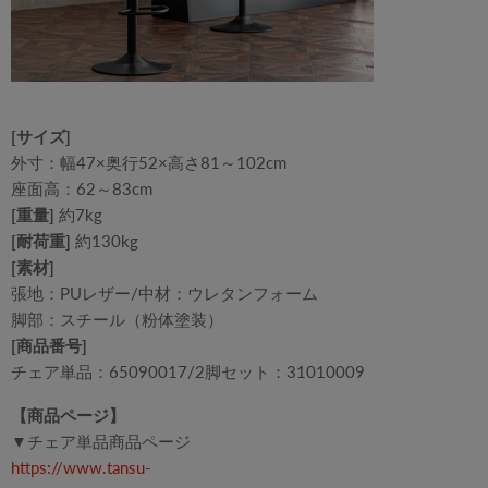
[サイズ]
外寸：幅47×奥行52×高さ81～102cm
座面高：62～83cm
[重量]
約7kg
[耐荷重]
約130kg
[素材]
張地：PUレザー/中材：ウレタンフォーム
脚部：スチール（粉体塗装）
[商品番号]
チェア単品：65090017/2脚セット：31010009
【商品ページ】
▼チェア単品商品ページ
https://www.tansu-