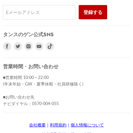
登録する
Eメールアドレス
タンスのゲン公式SNS
Facebook
Twitter
Instagram
Youtube
で
で
で
で
見
見
見
見
つ
つ
つ
つ
営業時間・お問い合わせ
け
け
け
け
■営業時間 10:00～22:00
て
て
て
て
(年末年始・GW・夏季休暇・社員研修除く)
く
く
く
く
だ
だ
だ
だ
■お問い合わせ先
さ
さ
さ
さ
ナビダイヤル：0570-004-055
い
い
い
い
会社概要
｜
利用規約
｜
個人情報について