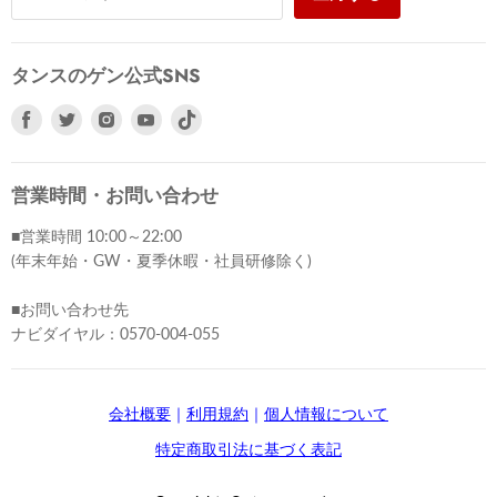
タンスのゲン公式SNS
Facebook
Twitter
Instagram
Youtube
で
で
で
で
見
見
見
見
つ
つ
つ
つ
営業時間・お問い合わせ
け
け
け
け
■営業時間 10:00～22:00
て
て
て
て
(年末年始・GW・夏季休暇・社員研修除く)
く
く
く
く
だ
だ
だ
だ
■お問い合わせ先
さ
さ
さ
さ
ナビダイヤル：0570-004-055
い
い
い
い
会社概要
｜
利用規約
｜
個人情報について
特定商取引法に基づく表記