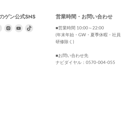
のゲン公式SNS
営業時間・お問い合わせ
ebook
Twitter
Instagram
Youtube
■営業時間 10:00～22:00
で
で
で
(年末年始・GW・夏季休暇・社員
見
見
見
研修除く)
つ
つ
つ
け
け
け
■お問い合わせ先
て
て
て
ナビダイヤル：0570-004-055
く
く
く
だ
だ
だ
さ
さ
さ
い
い
い