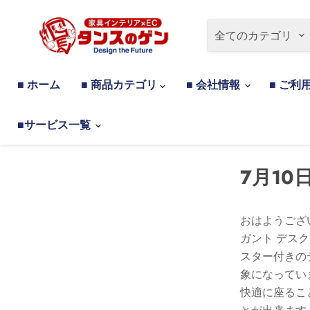
全てのカテゴリ
■ ホーム
■ 商品カテゴリ
■ 会社情報
■ ご利
■サービス一覧
7月10日
おはようござ
ガント デス
スター付きの
象になってい
快適に座るこ
とが出来ます