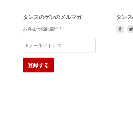
タンスのゲンのメルマガ
タンス
Fac
お得な情報配信中！
で
見
Eメールアドレス
つ
け
て
登録する
く
だ
さ
い