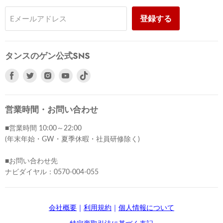
登録する
Eメールアドレス
タンスのゲン公式SNS
Facebook
Twitter
Instagram
Youtube
で
で
で
で
見
見
見
見
つ
つ
つ
つ
営業時間・お問い合わせ
け
け
け
け
■営業時間 10:00～22:00
て
て
て
て
(年末年始・GW・夏季休暇・社員研修除く)
く
く
く
く
だ
だ
だ
だ
■お問い合わせ先
さ
さ
さ
さ
ナビダイヤル：0570-004-055
い
い
い
い
会社概要
｜
利用規約
｜
個人情報について