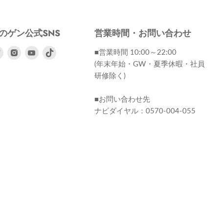
のゲン公式SNS
営業時間・お問い合わせ
ebook
Twitter
Instagram
Youtube
■営業時間 10:00～22:00
で
で
で
(年末年始・GW・夏季休暇・社員
見
見
見
研修除く)
つ
つ
つ
け
け
け
■お問い合わせ先
て
て
て
ナビダイヤル：0570-004-055
く
く
く
だ
だ
だ
さ
さ
さ
い
い
い