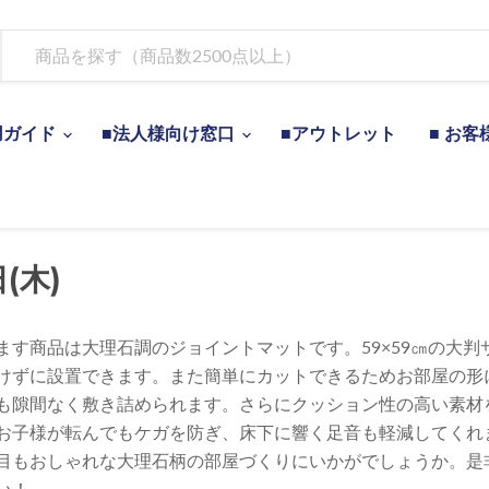
用ガイド
■法人様向け窓口
■アウトレット
■ お客
(木)
ます商品は大理石調のジョイントマットです。59×59㎝の大判
けずに設置できます。また簡単にカットできるためお部屋の形
も隙間なく敷き詰められます。さらにクッション性の高い素材
お子様が転んでもケガを防ぎ、床下に響く足音も軽減してくれ
目もおしゃれな大理石柄の部屋づくりにいかがでしょうか。是
い！