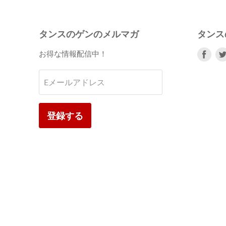
タンスのゲンのメルマガ
タンス
Fac
お得な情報配信中！
で
見
Eメールアドレス
つ
け
て
登録する
く
だ
さ
い