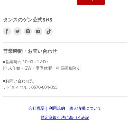
タンスのゲン公式SNS
Facebook
Twitter
Instagram
Youtube
で
で
で
で
見
見
見
見
つ
つ
つ
つ
営業時間・お問い合わせ
け
け
け
け
■営業時間 10:00～22:00
て
て
て
て
(年末年始・GW・夏季休暇・社員研修除く)
く
く
く
く
だ
だ
だ
だ
■お問い合わせ先
さ
さ
さ
さ
ナビダイヤル：0570-004-055
い
い
い
い
会社概要
｜
利用規約
｜
個人情報について
特定商取引法に基づく表記